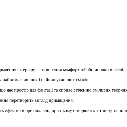
млення інтер’єру — створення комфортної обстановки в оселі.
ня найвимогливіших і найвишуканіших смаків.
 що дає простір для фантазії та сприяє втіленню сміливих творчих
лення перетворить вигляд приміщення.
ть ефектно й оригінально, при цьому створюють затишну та по-