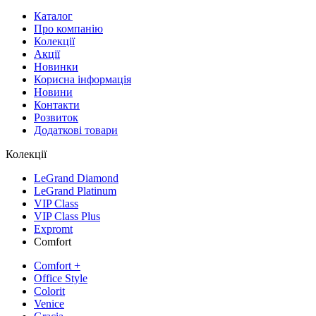
Каталог
Про компанію
Колекції
Акції
Новинки
Корисна інформація
Новини
Контакти
Розвиток
Додаткові товари
Колекції
LeGrand Diamond
LeGrand Platinum
VIP Class
VIP Class Plus
Expromt
Comfort
Comfort +
Office Style
Colorit
Venice