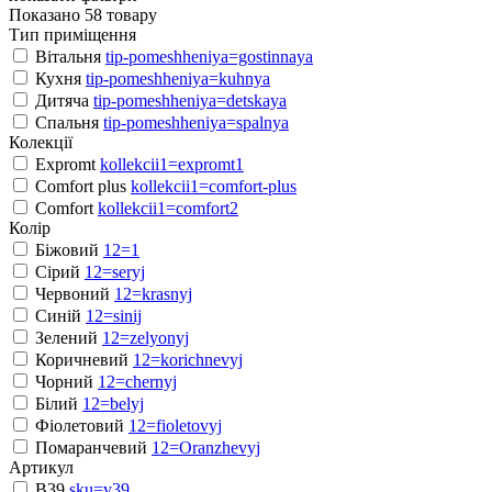
Показано 58 товару
Тип приміщення
Вітальня
tip-pomeshheniya=gostinnaya
Кухня
tip-pomeshheniya=kuhnya
Дитяча
tip-pomeshheniya=detskaya
Спальня
tip-pomeshheniya=spalnya
Колекції
Expromt
kollekcii1=expromt1
Comfort plus
kollekcii1=comfort-plus
Comfort
kollekcii1=comfort2
Колір
Біжовий
12=1
Сірий
12=seryj
Червоний
12=krasnyj
Синій
12=sinij
Зелений
12=zelyonyj
Коричневий
12=korichnevyj
Чорний
12=chernyj
Білий
12=belyj
Фіолетовий
12=fioletovyj
Помаранчевий
12=Oranzhevyj
Артикул
B39
sku=v39