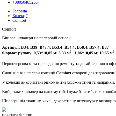
+380504652507
Головна
Колекції
Comfort
Comfort
Вінілові шпалери на паперовій основі
Артикул: В34; В39; В47,4; В53,4; В54,4; В58,4; В57,4; В37
2
2
Формат рулону: 0,53*10,05 м; 5,33 м
| 1,06*10,05 м; 10,65 м
Першочергова мета проведення ремонту та дизайнерського офор
Слов’янські шпалери колекції
Comfort
створені для задоволен
У колекції використані різноманітні художні стилі та напрямки,
Вибір таких шпалер на нашому сайті дуже багатий, таке оздоб
Шпалери під тканину, кахлі, декоративну штукатурку виглядаю
показати фільтри