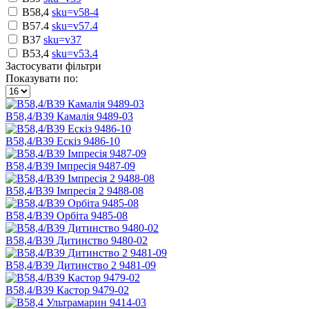
B58,4
sku=v58-4
B57.4
sku=v57.4
В37
sku=v37
В53,4
sku=v53.4
Застосувати фільтри
Показувати по:
В58,4/В39 Камалія 9489-03
В58,4/В39 Ескіз 9486-10
В58,4/В39 Імпресія 9487-09
В58,4/В39 Імпресія 2 9488-08
В58,4/В39 Орбіта 9485-08
В58,4/В39 Дитинство 9480-02
В58,4/В39 Дитинство 2 9481-09
В58,4/В39 Кастор 9479-02