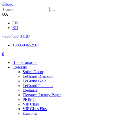
UA
EN
RU
+3804657 34107
+380504652507
0
Про компанію
Колекції
Sofira Decor
LeGrand Diamond
LeGrand Gold
LeGrand Platinum
Elegance
Elegance Luxury Paper
PRIMO
VIP Class
VIP Class Plus
Expromt