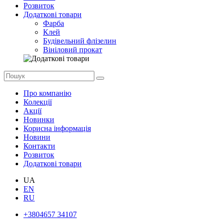
Розвиток
Додаткові товари
Фарба
Клей
Будівельний флізелин
Вініловий прокат
Про компанію
Колекції
Акції
Новинки
Корисна інформація
Новини
Контакти
Розвиток
Додаткові товари
UA
EN
RU
+3804657 34107