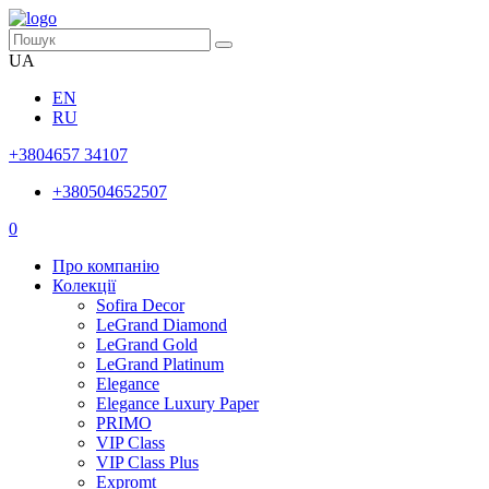
UA
EN
RU
+3804657 34107
+380504652507
0
Про компанію
Колекції
Sofira Decor
LeGrand Diamond
LeGrand Gold
LeGrand Platinum
Elegance
Elegance Luxury Paper
PRIMO
VIP Class
VIP Class Plus
Expromt