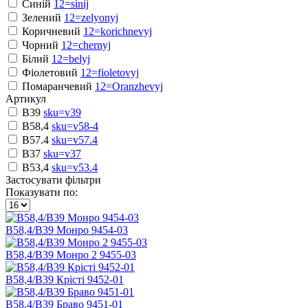
Синій
12=sinij
Зелений
12=zelyonyj
Коричневий
12=korichnevyj
Чорний
12=chernyj
Білий
12=belyj
Фіолетовий
12=fioletovyj
Помаранчевий
12=Oranzhevyj
Артикул
B39
sku=v39
B58,4
sku=v58-4
B57.4
sku=v57.4
В37
sku=v37
В53,4
sku=v53.4
Застосувати фільтри
Показувати по:
В58,4/В39 Монро 9454-03
В58,4/В39 Монро 2 9455-03
В58,4/В39 Крісті 9452-01
B58,4/В39 Браво 9451-01