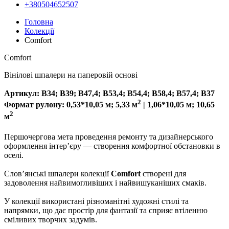
+380504652507
Головна
Колекції
Comfort
Comfort
Вінілові шпалери на паперовій основі
Артикул: В34; В39; В47,4; В53,4; В54,4; В58,4; В57,4; В37
2
Формат рулону: 0,53*10,05 м; 5,33 м
| 1,06*10,05 м; 10,65
2
м
Першочергова мета проведення ремонту та дизайнерського
оформлення інтер’єру — створення комфортної обстановки в
оселі.
Слов’янські шпалери колекції
Comfort
створені для
задоволення найвимогливіших і найвишуканіших смаків.
У колекції використані різноманітні художні стилі та
напрямки, що дає простір для фантазії та сприяє втіленню
сміливих творчих задумів.