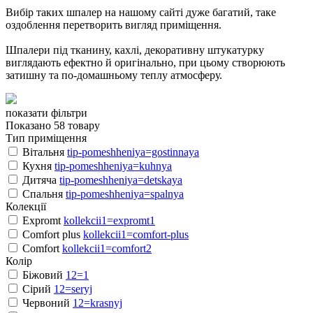
Вибір таких шпалер на нашому сайті дуже багатий, таке
оздоблення перетворить вигляд приміщення.
Шпалери під тканину, кахлі, декоративну штукатурку
виглядають ефектно й оригінально, при цьому створюють
затишну та по-домашньому теплу атмосферу.
показати фільтри
Показано 58 товару
Тип приміщення
Вітальня
tip-pomeshheniya=gostinnaya
Кухня
tip-pomeshheniya=kuhnya
Дитяча
tip-pomeshheniya=detskaya
Спальня
tip-pomeshheniya=spalnya
Колекції
Expromt
kollekcii1=expromt1
Comfort plus
kollekcii1=comfort-plus
Comfort
kollekcii1=comfort2
Колір
Біжовий
12=1
Сірий
12=seryj
Червоний
12=krasnyj