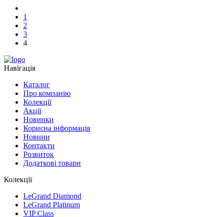
1
2
3
4
Навігація
Каталог
Про компанію
Колекції
Акції
Новинки
Корисна інформація
Новини
Контакти
Розвиток
Додаткові товари
Колекції
LeGrand Diamond
LeGrand Platinum
VIP Class