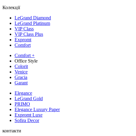
Колекції
LeGrand Diamond
LeGrand Platinum
VIP Class
VIP Class Plus
Expromt
Comfort
Comfort +
Office Style
Colorit
Venice
Gracia
Garant
Elegance
LeGrand Gold
PRIMO
Elegance Luxury Paper
Expromt Luxe
Sofira Decor
контакти