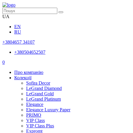
UA
EN
RU
+3804657 34107
+380504652507
0
Про компанію
Колекції
Sofira Decor
LeGrand Diamond
LeGrand Gold
LeGrand Platinum
Elegance
Elegance Luxury Paper
PRIMO
VIP Class
VIP Class Plus
Expromt