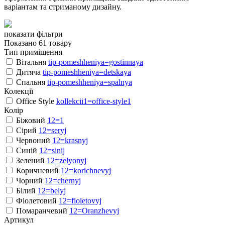
варіантам та стриманому дизайну.
показати фільтри
Показано 61 товару
Тип приміщення
Вітальня
tip-pomeshheniya=gostinnaya
Дитяча
tip-pomeshheniya=detskaya
Спальня
tip-pomeshheniya=spalnya
Колекції
Office Style
kollekcii1=office-style1
Колір
Біжовий
12=1
Сірий
12=seryj
Червоний
12=krasnyj
Синій
12=sinij
Зелений
12=zelyonyj
Коричневий
12=korichnevyj
Чорний
12=chernyj
Білий
12=belyj
Фіолетовий
12=fioletovyj
Помаранчевий
12=Oranzhevyj
Артикул