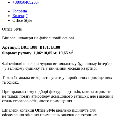
+380504652507
Головна
Колекції
Office Style
Office Style
Вінілові шпалери на флізеліновій основі
Артикул: В81; В88; В181; В188
2
Формат рулону: 1,06*10,05 м; 10,65 м
Флізелінові шпалери чудово виглядають у будь-якому інтер'єрі
- у великому будинку та у звичайній міській квартирі.
Також їх можна використовувати у виробничих приміщеннях
та офісах.
При правильному підборі фактур і відтінків, можна отримати
не тільки повну атмосферу домашнього затишку, але і діловий
стиль строгого офіційного приміщення.
Шпалери колекції
Office Style
ідеально підійдуть для
оформлення офісних приміщень завдяки однотонним