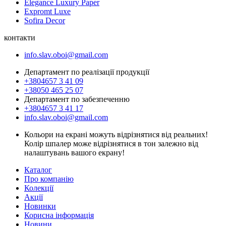
Elegance Luxury Paper
Expromt Luxe
Sofira Decor
контакти
info.slav.oboi@gmail.com
Департамент по реалізації продукції
+3804657 3 41 09
+38050 465 25 07
Департамент по забезпеченню
+3804657 3 41 17
info.slav.oboi@gmail.com
Кольори на екрані можуть відрізнятися від реальних!
Колір шпалер може відрізнятися в тон залежно від
налаштувань вашого екрану!
Каталог
Про компанію
Колекції
Акції
Новинки
Корисна інформація
Новини