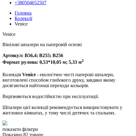
+380504652507
Головна
Колекції
Venice
Venice
Вінілові шпалери на паперовій основі
Артикул: В56,4; В255; В256
2
Формат рулона: 0,53*10,05 м; 5,33 м
Колекція
Venice
- екологічно чисті паперові шпалери,
виготовлені способом глибокого друку, завдяки якому
досягаються найтонші переходи кольорів.
Вирізняються водостійкістю при експлуатації.
Шпалери цієї колекції рекомендується використовувати у
житлових кімнатах, у тому числі дитячих та спальнях.
показати фільтри
Показано 82 товару