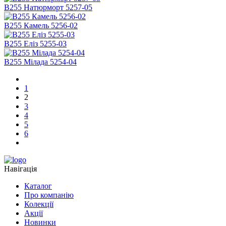
В255 Натюрморт 5257-05
В255 Камель 5256-02
В255 Еліз 5255-03
В255 Мілада 5254-04
1
2
3
4
5
6
Навігація
Каталог
Про компанію
Колекції
Акції
Новинки