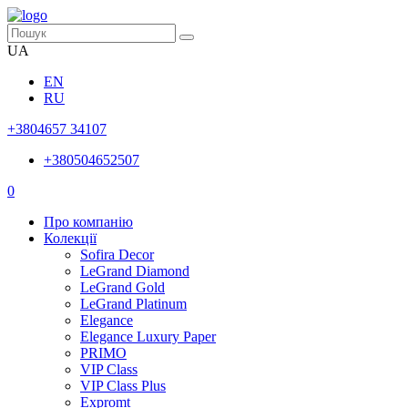
UA
EN
RU
+3804657 34107
+380504652507
0
Про компанію
Колекції
Sofira Decor
LeGrand Diamond
LeGrand Gold
LeGrand Platinum
Elegance
Elegance Luxury Paper
PRIMO
VIP Class
VIP Class Plus
Expromt