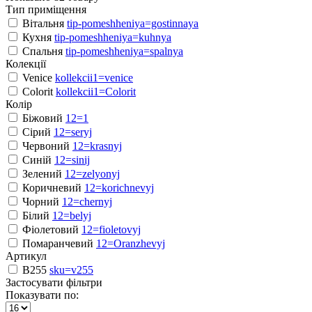
Тип приміщення
Вітальня
tip-pomeshheniya=gostinnaya
Кухня
tip-pomeshheniya=kuhnya
Спальня
tip-pomeshheniya=spalnya
Колекції
Venice
kollekcii1=venice
Colorit
kollekcii1=Colorit
Колір
Біжовий
12=1
Сірий
12=seryj
Червоний
12=krasnyj
Синій
12=sinij
Зелений
12=zelyonyj
Коричневий
12=korichnevyj
Чорний
12=chernyj
Білий
12=belyj
Фіолетовий
12=fioletovyj
Помаранчевий
12=Oranzhevyj
Артикул
B255
sku=v255
Застосувати фільтри
Показувати по: