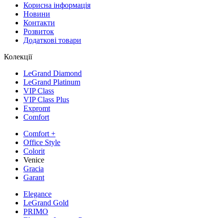
Корисна інформація
Новини
Контакти
Розвиток
Додаткові товари
Колекції
LeGrand Diamond
LeGrand Platinum
VIP Class
VIP Class Plus
Expromt
Comfort
Comfort +
Office Style
Colorit
Venice
Gracia
Garant
Elegance
LeGrand Gold
PRIMO