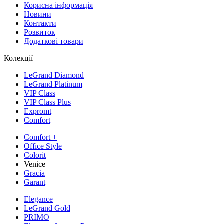
Корисна інформація
Новини
Контакти
Розвиток
Додаткові товари
Колекції
LeGrand Diamond
LeGrand Platinum
VIP Class
VIP Class Plus
Expromt
Comfort
Comfort +
Office Style
Colorit
Venice
Gracia
Garant
Elegance
LeGrand Gold
PRIMO