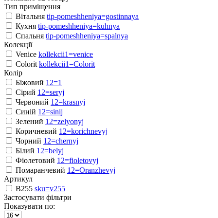
Тип приміщення
Вітальня
tip-pomeshheniya=gostinnaya
Кухня
tip-pomeshheniya=kuhnya
Спальня
tip-pomeshheniya=spalnya
Колекції
Venice
kollekcii1=venice
Colorit
kollekcii1=Colorit
Колір
Біжовий
12=1
Сірий
12=seryj
Червоний
12=krasnyj
Синій
12=sinij
Зелений
12=zelyonyj
Коричневий
12=korichnevyj
Чорний
12=chernyj
Білий
12=belyj
Фіолетовий
12=fioletovyj
Помаранчевий
12=Oranzhevyj
Артикул
B255
sku=v255
Застосувати фільтри
Показувати по: