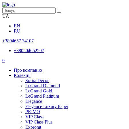
UA
EN
RU
+3804657 34107
+380504652507
0
Про компанію
Колекції
Sofira Decor
LeGrand Diamond
LeGrand Gold
LeGrand Platinum
Elegance
Elegance Luxury Paper
PRIMO
VIP Class
VIP Class Plus
Expromt