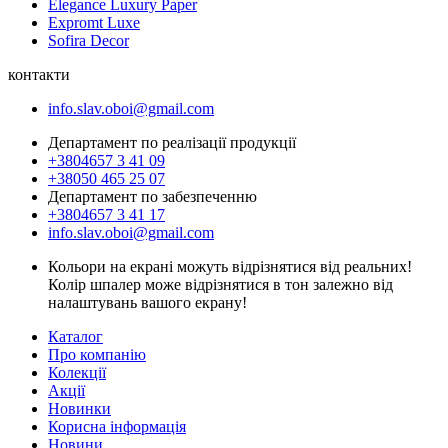
Elegance Luxury Paper
Expromt Luxe
Sofira Decor
контакти
info.slav.oboi@gmail.com
Департамент по реалізації продукції
+3804657 3 41 09
+38050 465 25 07
Департамент по забезпеченню
+3804657 3 41 17
info.slav.oboi@gmail.com
Кольори на екрані можуть відрізнятися від реальних!
Колір шпалер може відрізнятися в тон залежно від
налаштувань вашого екрану!
Каталог
Про компанію
Колекції
Акції
Новинки
Корисна інформація
Новини