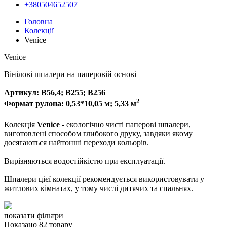
+380504652507
Головна
Колекції
Venice
Venice
Вінілові шпалери на паперовій основі
Артикул: В56,4; В255; В256
2
Формат рулона: 0,53*10,05 м; 5,33 м
Колекція
Venice
- екологічно чисті паперові шпалери,
виготовлені способом глибокого друку, завдяки якому
досягаються найтонші переходи кольорів.
Вирізняються водостійкістю при експлуатації.
Шпалери цієї колекції рекомендується використовувати у
житлових кімнатах, у тому числі дитячих та спальнях.
показати фільтри
Показано 82 товару