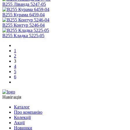
В255 Ліванда 5247-05
B255 Курама 6459-04
В255 Контур 5246-04
B255 Кладка 5225-05
1
2
3
4
5
6
Навігація
Каталог
Про компанію
Колекції
Акції
Новинки