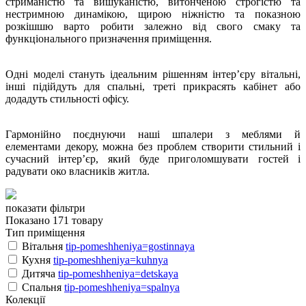
стриманістю та вишуканістю, витонченою строгістю та
нестримною динамікою, щирою ніжністю та показною
розкішшю варто робити залежно від свого смаку та
функціонального призначення приміщення.
Одні моделі стануть ідеальним рішенням інтер’єру вітальні,
інші підійдуть для спальні, треті прикрасять кабінет або
додадуть стильності офісу.
Гармонійно поєднуючи наші шпалери з меблями й
елементами декору, можна без проблем створити стильний і
сучасний інтер’єр, який буде приголомшувати гостей і
радувати око власників житла.
показати фільтри
Показано 171 товару
Тип приміщення
Вітальня
tip-pomeshheniya=gostinnaya
Кухня
tip-pomeshheniya=kuhnya
Дитяча
tip-pomeshheniya=detskaya
Спальня
tip-pomeshheniya=spalnya
Колекції