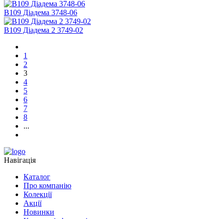
В109 Діадема 3748-06
В109 Діадема 2 3749-02
1
2
3
4
5
6
7
8
...
Навігація
Каталог
Про компанію
Колекції
Акції
Новинки