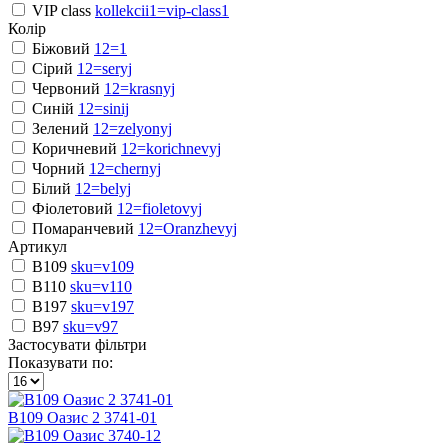
VIP class
kollekcii1=vip-class1
Колір
Біжовий
12=1
Сірий
12=seryj
Червоний
12=krasnyj
Синій
12=sinij
Зелений
12=zelyonyj
Коричневий
12=korichnevyj
Чорний
12=chernyj
Білий
12=belyj
Фіолетовий
12=fioletovyj
Помаранчевий
12=Oranzhevyj
Артикул
В109
sku=v109
В110
sku=v110
B197
sku=v197
B97
sku=v97
Застосувати фільтри
Показувати по:
В109 Оазис 2 3741-01