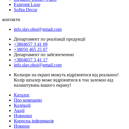
Expromt Luxe
Sofira Decor
контакти
info.slav.oboi@gmail.com
Департамент по реалізації продукції
+3804657 3 41 09
+38050 465 25 07
Департамент по забезпеченню
+3804657 3 41 17
info.slav.oboi@gmail.com
Кольори на екрані можуть відрізнятися від реальних!
Колір шпалер може відрізнятися в тон залежно від
налаштувань вашого екрану!
Каталог
Про компанію
Колекції
Акції
Новинки
Корисна інформація
Новини