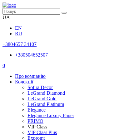
UA
EN
RU
+3804657 34107
+380504652507
0
Про компанію
Колекції
Sofira Decor
LeGrand Diamond
LeGrand Gold
LeGrand Platinum
Elegance
Elegance Luxury Paper
PRIMO
VIP Class
VIP Class Plus
Expromt