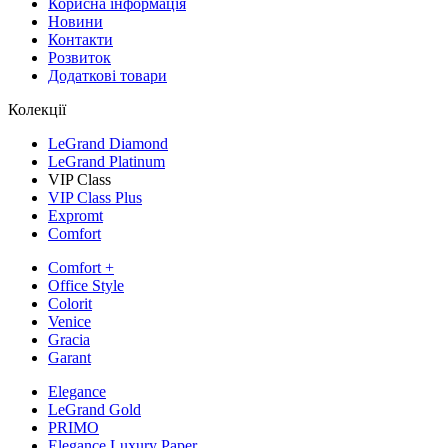
Корисна інформація
Новини
Контакти
Розвиток
Додаткові товари
Колекції
LeGrand Diamond
LeGrand Platinum
VIP Class
VIP Class Plus
Expromt
Comfort
Comfort +
Office Style
Colorit
Venice
Gracia
Garant
Elegance
LeGrand Gold
PRIMO
Elegance Luxury Paper