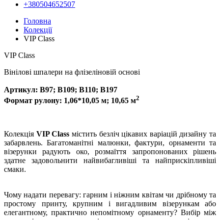
+380504652507
Головна
Колекції
VIP Class
VIP Class
Вінілові шпалери на флізеліновій основі
Артикул: В97; В109; В110; B197
2
Формат рулону: 1,06*10,05 м; 10,65 м
Колекція
VIP Class
містить безліч цікавих варіацій дизайну та
забарвлень. Багатоманітні малюнки, фактури, орнаменти та
візерунки радують око, розмаїття запропонованих рішень
здатне задовольнити найвибагливіші та найприскіпливіші
смаки.
Чому надати перевагу: гарним і ніжним квітам чи дрібному та
простому принту, крупним і вигадливим візерункам або
елегантному, практично непомітному орнаменту? Вибір між