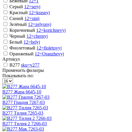
Бежевый
12=1
Серый
12=seryj
Красный
12=krasnyj
Синий
12=sinij
Зелёный
12=zelyonyj
Коричневый
12=korichnevyj
Черный
12=chernyj
Белый
12=belyj
Фиолетовый
12=fioletovyj
Оранжевый
12=Oranzhevyj
Артикул
В277
sku=v277
Применить фильтры
Показывать по:
В277 Жара 6645-10
В277 Грация 7267-03
В277 Тилия 7265-03
В277 Тилия 2 7266-03