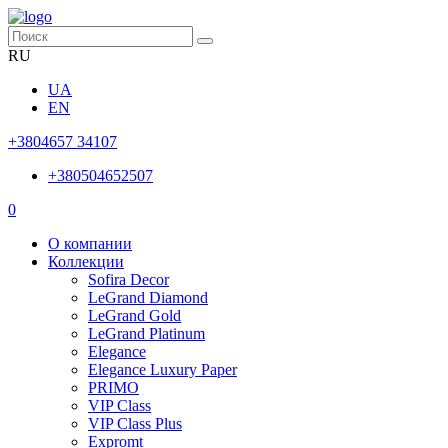
RU
UA
EN
+3804657 34107
+380504652507
0
О компании
Коллекции
Sofira Decor
LeGrand Diamond
LeGrand Gold
LeGrand Platinum
Elegance
Elegance Luxury Paper
PRIMO
VIP Class
VIP Class Plus
Expromt