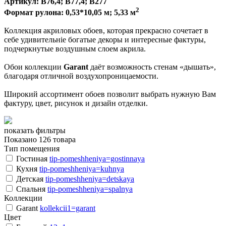
Артикул: В76,4; В77,4; В277
2
Формат рулона: 0,53*10,05 м; 5,33 м
Коллекция акриловых обоев, которая прекрасно сочетает в
себе удивительніе богатые декоры и интересные фактуры,
подчеркнутые воздушным слоем акрила.
Обои коллекции
Garant
даёт возможность стенам «дышать»,
благодаря отличной воздухопроницаемости.
Широкий ассортимент обоев позволит выбрать нужную Вам
фактуру, цвет, рисунок и дизайн отделки.
показать фильтры
Показано 126 товара
Тип помещения
Гостиная
tip-pomeshheniya=gostinnaya
Кухня
tip-pomeshheniya=kuhnya
Детская
tip-pomeshheniya=detskaya
Спальня
tip-pomeshheniya=spalnya
Коллекции
Garant
kollekcii1=garant
Цвет