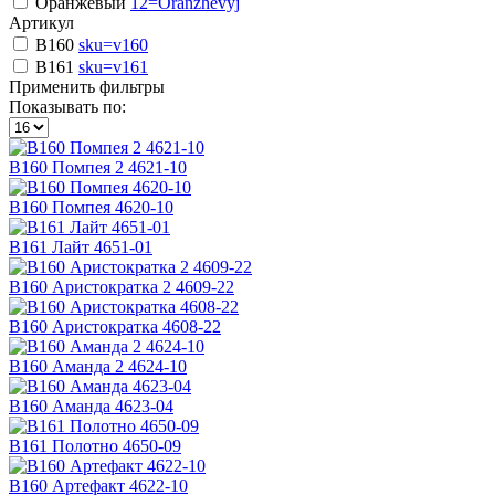
Оранжевый
12=Oranzhevyj
Артикул
В160
sku=v160
B161
sku=v161
Применить фильтры
Показывать по:
В160 Помпея 2 4621-10
В160 Помпея 4620-10
В161 Лайт 4651-01
В160 Аристократка 2 4609-22
В160 Аристократка 4608-22
В160 Аманда 2 4624-10
В160 Аманда 4623-04
В161 Полотно 4650-09
В160 Артефакт 4622-10