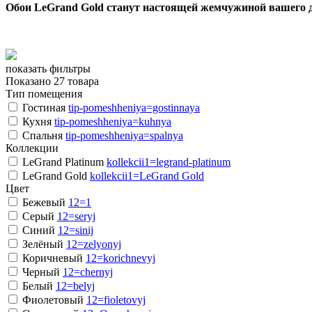
Обои LeGrand Gold станут настоящей жемчужиной вашего до
показать фильтры
Показано 27 товара
Тип помещения
Гостиная
tip-pomeshheniya=gostinnaya
Кухня
tip-pomeshheniya=kuhnya
Спальня
tip-pomeshheniya=spalnya
Коллекции
LeGrand Platinum
kollekcii1=legrand-platinum
LeGrand Gold
kollekcii1=LeGrand Gold
Цвет
Бежевый
12=1
Серый
12=seryj
Синий
12=sinij
Зелёный
12=zelyonyj
Коричневый
12=korichnevyj
Черный
12=chernyj
Белый
12=belyj
Фиолетовый
12=fioletovyj