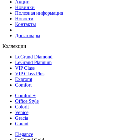
Акции
Новинки
Полезная информация
Новости
Контакты
Доп.товары
Коллекции
LeGrand Diamond
LeGrand Platinum
VIP Class
VIP Class Plus
Expromt
Comfort
Comfort +
Office Style
Colorit
Venice
Gracia
Garant
Elegance
LeGrand Gold