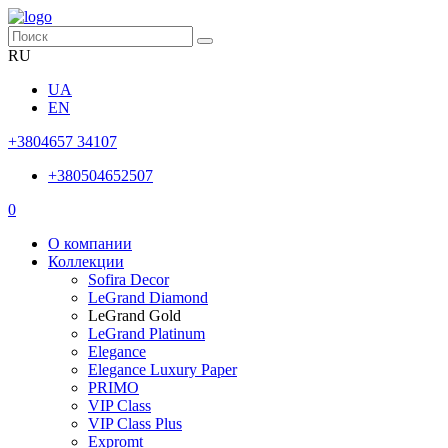
RU
UA
EN
+3804657 34107
+380504652507
0
О компании
Коллекции
Sofira Decor
LeGrand Diamond
LeGrand Gold
LeGrand Platinum
Elegance
Elegance Luxury Paper
PRIMO
VIP Class
VIP Class Plus
Expromt