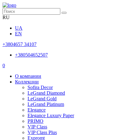
RU
UA
EN
+3804657 34107
+380504652507
0
О компании
Коллекции
Sofira Decor
LeGrand Diamond
LeGrand Gold
LeGrand Platinum
Elegance
Elegance Luxury Paper
PRIMO
VIP Class
VIP Class Plus
Expromt