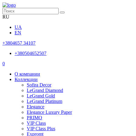
RU
UA
EN
+3804657 34107
+380504652507
0
О компании
Коллекции
Sofira Decor
LeGrand Diamond
LeGrand Gold
LeGrand Platinum
Elegance
Elegance Luxury Paper
PRIMO
VIP Class
VIP Class Plus
Expromt