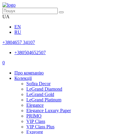
UA
EN
RU
+3804657 34107
+380504652507
0
Про компанію
Колекції
Sofira Decor
LeGrand Diamond
LeGrand Gold
LeGrand Platinum
Elegance
Elegance Luxury Paper
PRIMO
VIP Class
VIP Class Plus
Expromt