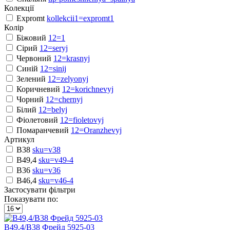
Колекції
Expromt
kollekcii1=expromt1
Колір
Біжовий
12=1
Сірий
12=seryj
Червоний
12=krasnyj
Синій
12=sinij
Зелений
12=zelyonyj
Коричневий
12=korichnevyj
Чорний
12=chernyj
Білий
12=belyj
Фіолетовий
12=fioletovyj
Помаранчевий
12=Oranzhevyj
Артикул
B38
sku=v38
B49,4
sku=v49-4
B36
sku=v36
B46,4
sku=v46-4
Застосувати фільтри
Показувати по:
В49,4/B38 Фрейд 5925-03