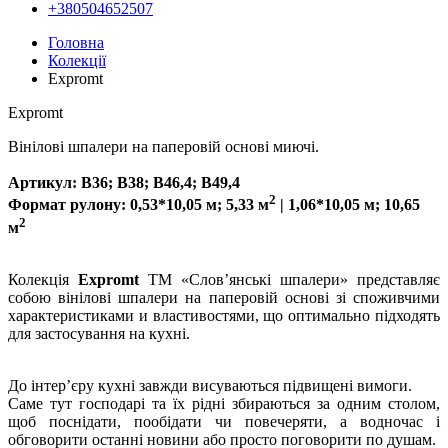
+380504652507
Головна
Колекції
Expromt
Expromt
Вінілові шпалери на паперовій основі миючі.
Артикул:
B36; B38; B46,4; В49,4
2
Формат рулону: 0,53*10,05 м; 5,33 м
| 1,06*10,05 м; 10,65
2
м
Колекція
Expromt
ТМ «Слов’янські шпалери» представляє
собою вінілові шпалери на паперовій основі зі споживчими
характеристиками и властивостями, що оптимально підходять
для застосування на кухні.
До інтер’єру кухні завжди висуваються підвищені вимоги.
Саме тут господарі та їх рідні збираються за одним столом,
щоб поснідати, пообідати чи повечеряти, а водночас і
обговорити останні новини або просто поговорити по душам.