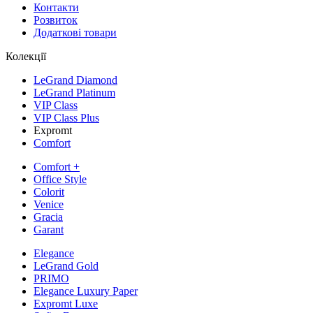
Контакти
Розвиток
Додаткові товари
Колекції
LeGrand Diamond
LeGrand Platinum
VIP Class
VIP Class Plus
Expromt
Comfort
Comfort +
Office Style
Colorit
Venice
Gracia
Garant
Elegance
LeGrand Gold
PRIMO
Elegance Luxury Paper
Expromt Luxe