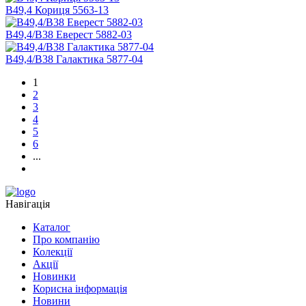
В49,4 Кориця 5563-13
В49,4/B38 Еверест 5882-03
В49,4/B38 Галактика 5877-04
1
2
3
4
5
6
...
Навігація
Каталог
Про компанію
Колекції
Акції
Новинки
Корисна інформація
Новини