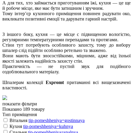
А для тих, хто займається приготуванням їжі, кухня — це ще
й робоче місце, яке має бути затишним і зручним.
Тому інтер’єр кухонного приміщення повинен радувати око,
викликати позитивні емоції та дарувати гарний настрій.
З іншого боку, кухня — це місце с підвищеною вологістю,
регулярними температурними перепадами та протягами.
Стіни тут потребують особливого захисту, тому до вибору
шпалер слід підійти особливо ретельно та зважено.
Вони мають бути зносостійкими, міцними, адже від їхньої
якості залежить надійність захисту стін.
Практичність — не пустий звук для подібного
оздоблювального матеріалу.
Шпалерам колекції
Expromt
притаманні всі вищезазначені
властивості.
показати фільтри
Показано 189 товару
Тип приміщення
Вітальня
tip-pomeshheniya=gostinnaya
Кухня
tip-pomeshheniya=kuhnya
Спальня
tip-pomeshheniya=spalnya