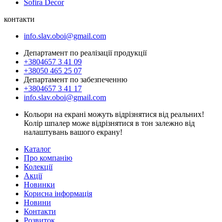
Sofira Decor
контакти
info.slav.oboi@gmail.com
Департамент по реалізації продукції
+3804657 3 41 09
+38050 465 25 07
Департамент по забезпеченню
+3804657 3 41 17
info.slav.oboi@gmail.com
Кольори на екрані можуть відрізнятися від реальних!
Колір шпалер може відрізнятися в тон залежно від
налаштувань вашого екрану!
Каталог
Про компанію
Колекції
Акції
Новинки
Корисна інформація
Новини
Контакти
Розвиток