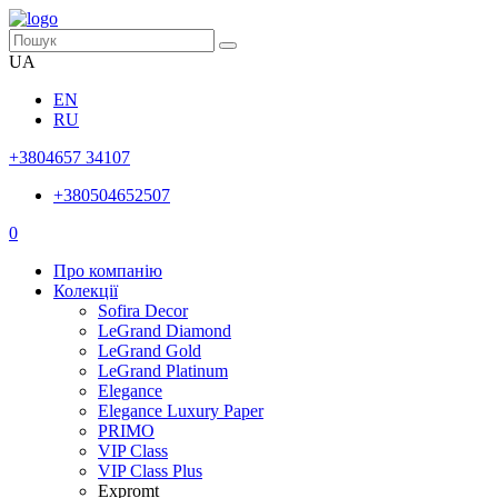
UA
EN
RU
+3804657 34107
+380504652507
0
Про компанію
Колекції
Sofira Decor
LeGrand Diamond
LeGrand Gold
LeGrand Platinum
Elegance
Elegance Luxury Paper
PRIMO
VIP Class
VIP Class Plus
Expromt