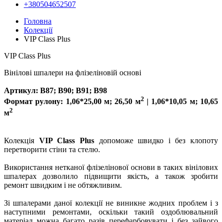
+380504652507
Головна
Колекції
VIP Class Plus
VIP Class Plus
Вінілові шпалери на флізеліновій основі
Артикул: В87; В90; В91; В98
2
Формат рулону: 1,06*25,00 м; 26,50 м
| 1,06*10,05 м; 10,65
2
м
Колекція
VIP Class Plus
допоможе швидко і без клопоту
перетворити стіни та стелю.
Використання нетканої флізелінової основи в таких вінілових
шпалерах дозволило підвищити якість, а також зробити
ремонт швидким і не обтяжливим.
Зі шпалерами даної колекції не виникне жодних проблем і з
наступними ремонтами, оскільки такий оздоблювальний
матеріал можна багато разів перефарбовувати і без зайвого