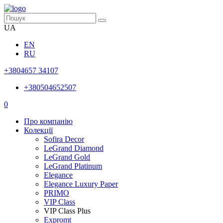
UA
EN
RU
+3804657 34107
+380504652507
0
Про компанію
Колекції
Sofira Decor
LeGrand Diamond
LeGrand Gold
LeGrand Platinum
Elegance
Elegance Luxury Paper
PRIMO
VIP Class
VIP Class Plus
Expromt