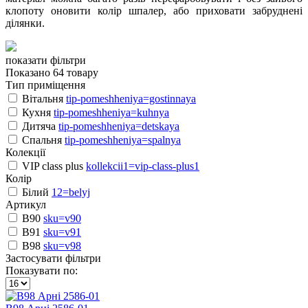
клопоту оновити колір шпалер, або приховати забруднені
ділянки.
показати фільтри
Показано 64 товару
Тип приміщення
Вітальня
tip-pomeshheniya=gostinnaya
Кухня
tip-pomeshheniya=kuhnya
Дитяча
tip-pomeshheniya=detskaya
Спальня
tip-pomeshheniya=spalnya
Колекції
VIP class plus
kollekcii1=vip-class-plus1
Колір
Білий
12=belyj
Артикул
B90
sku=v90
B91
sku=v91
B98
sku=v98
Застосувати фільтри
Показувати по: