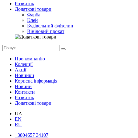
Розвиток
Додаткові товари
Фарба
Клей
Будівельний флізелин
Вініловий прокат
Про компанію
Колекції
Акції
Новинки
Корисна інформація
Новини
Контакти
Розвиток
Додаткові товари
UA
EN
RU
+3804657 34107