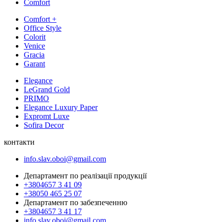
Comfort
Comfort +
Office Style
Colorit
Venice
Gracia
Garant
Elegance
LeGrand Gold
PRIMO
Elegance Luxury Paper
Expromt Luxe
Sofira Decor
контакти
info.slav.oboi@gmail.com
Департамент по реалізації продукції
+3804657 3 41 09
+38050 465 25 07
Департамент по забезпеченню
+3804657 3 41 17
info.slav.oboi@gmail.com