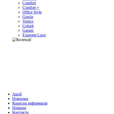
Comfort
Comfort +
Office Style
Gracia
Venice
Colorit
Garant
Expromt Luxe
Акції
Новинки
Корисна інформація
Новини
Контакти