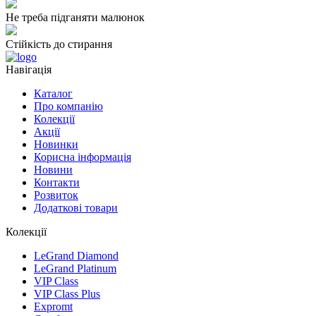
Не треба підганяти малюнок
Стійкість до стирання
Навігація
Каталог
Про компанію
Колекції
Акції
Новинки
Корисна інформація
Новини
Контакти
Розвиток
Додаткові товари
Колекції
LeGrand Diamond
LeGrand Platinum
VIP Class
VIP Class Plus
Expromt