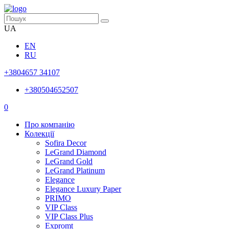
UA
EN
RU
+3804657 34107
+380504652507
0
Про компанію
Колекції
Sofira Decor
LeGrand Diamond
LeGrand Gold
LeGrand Platinum
Elegance
Elegance Luxury Paper
PRIMO
VIP Class
VIP Class Plus
Expromt