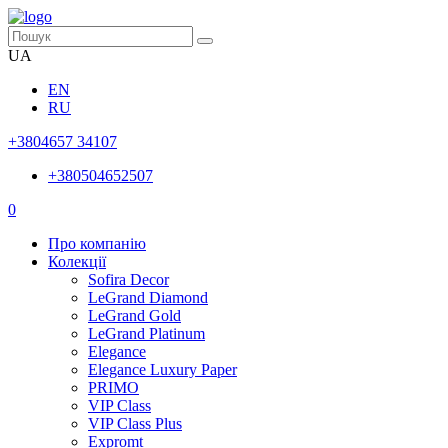
UA
EN
RU
+3804657 34107
+380504652507
0
Про компанію
Колекції
Sofira Decor
LeGrand Diamond
LeGrand Gold
LeGrand Platinum
Elegance
Elegance Luxury Paper
PRIMO
VIP Class
VIP Class Plus
Expromt