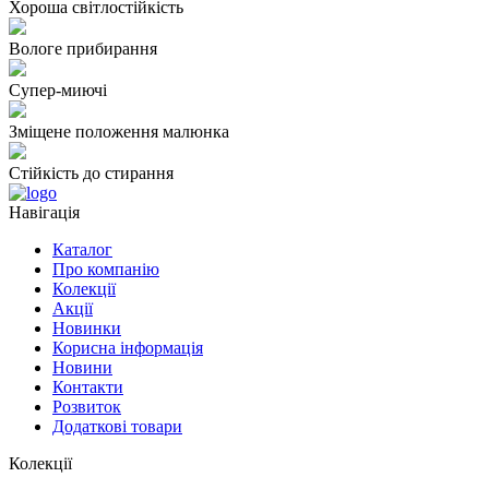
Хороша світлостійкість
Вологе прибирання
Супер-миючі
Зміщене положення малюнка
Стійкість до стирання
Навігація
Каталог
Про компанію
Колекції
Акції
Новинки
Корисна інформація
Новини
Контакти
Розвиток
Додаткові товари
Колекції