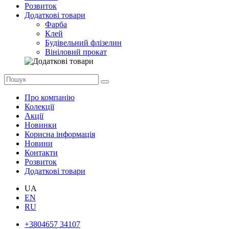
Розвиток
Додаткові товари
Фарба
Клей
Будівельний флізелин
Вініловий прокат
Про компанію
Колекції
Акції
Новинки
Корисна інформація
Новини
Контакти
Розвиток
Додаткові товари
UA
EN
RU
+3804657 34107