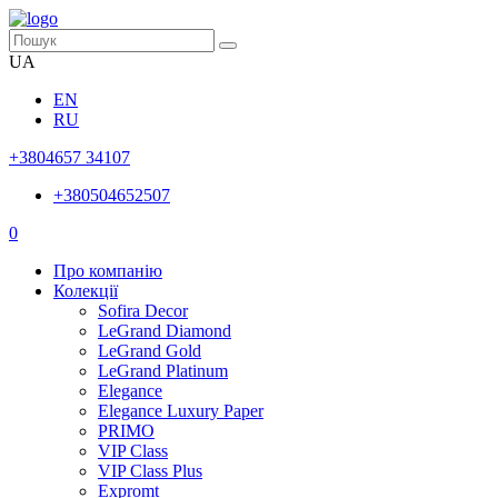
UA
EN
RU
+3804657 34107
+380504652507
0
Про компанію
Колекції
Sofira Decor
LeGrand Diamond
LeGrand Gold
LeGrand Platinum
Elegance
Elegance Luxury Paper
PRIMO
VIP Class
VIP Class Plus
Expromt