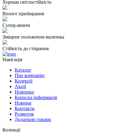
Хороша світлостійкість
Вологе прибирання
Супер-миючі
Зміщене положення малюнка
Стійкість до стирання
Навігація
Каталог
Про компанію
Колекції
Акції
Новинки
Корисна інформація
Новини
Контакти
Розвиток
Додаткові товари
Колекції