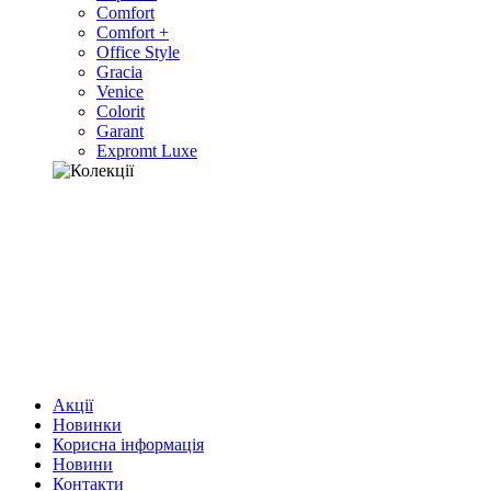
Comfort
Comfort +
Office Style
Gracia
Venice
Colorit
Garant
Expromt Luxe
Акції
Новинки
Корисна інформація
Новини
Контакти