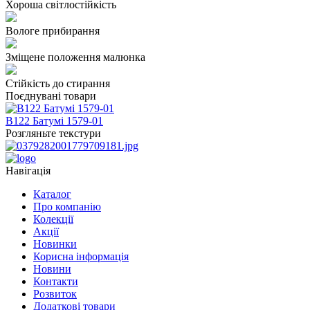
Хороша світлостійкість
Вологе прибирання
Зміщене положення малюнка
Стійкість до стирання
Поєднувані товари
В122 Батумі 1579-01
В
Розгляньте текстури
Навігація
Каталог
Про компанію
Колекції
Акції
Новинки
Корисна інформація
Новини
Контакти
Розвиток
Додаткові товари