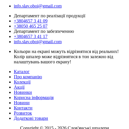
info.slav.oboi@gmail.com
Департамент по реалізації продукції
+3804657 3 41 09
+38050 465 25 07
Департамент по забезпеченню
+3804657 3 41 17
info.slav.oboi@gmail.com
Кольори на екрані можуть відрізнятися від реальних!
Колір шпалер може відрізнятися в тон залежно від
налаштувань вашого екрану!
Каталог
Про компанію
Колекції
Акції
Новинки
Корисна інформація
Новини
Контакти
Розвиток
Додаткові товари
Copyright © 2015 - 2026 Слов'янські шпалери