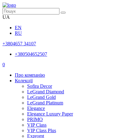
UA
EN
RU
+3804657 34107
+380504652507
0
Про компанію
Колекції
Sofira Decor
LeGrand Diamond
LeGrand Gold
LeGrand Platinum
Elegance
Elegance Luxury Paper
PRIMO
VIP Class
VIP Class Plus
Expromt