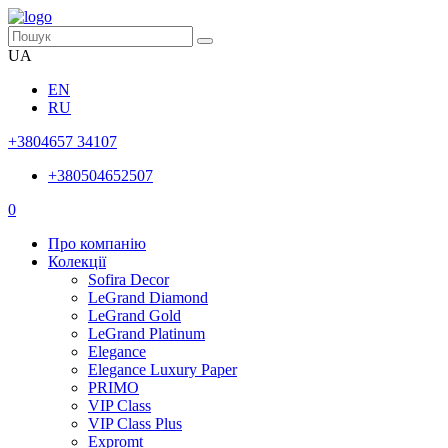
UA
EN
RU
+3804657 34107
+380504652507
0
Про компанію
Колекції
Sofira Decor
LeGrand Diamond
LeGrand Gold
LeGrand Platinum
Elegance
Elegance Luxury Paper
PRIMO
VIP Class
VIP Class Plus
Expromt