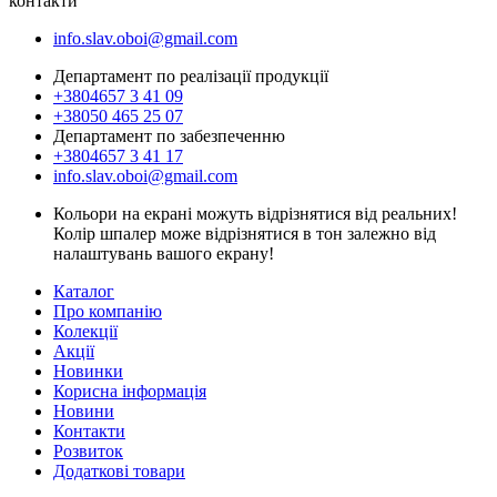
контакти
info.slav.oboi@gmail.com
Департамент по реалізації продукції
+3804657 3 41 09
+38050 465 25 07
Департамент по забезпеченню
+3804657 3 41 17
info.slav.oboi@gmail.com
Кольори на екрані можуть відрізнятися від реальних!
Колір шпалер може відрізнятися в тон залежно від
налаштувань вашого екрану!
Каталог
Про компанію
Колекції
Акції
Новинки
Корисна інформація
Новини
Контакти
Розвиток
Додаткові товари