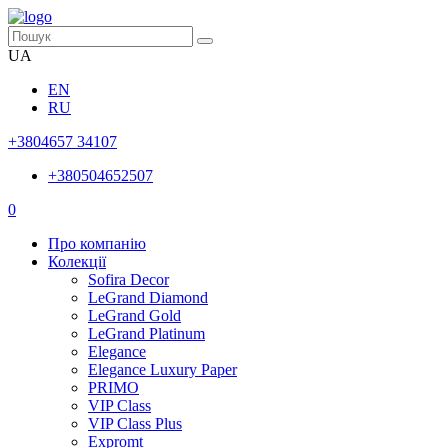
UA
EN
RU
+3804657 34107
+380504652507
0
Про компанію
Колекції
Sofira Decor
LeGrand Diamond
LeGrand Gold
LeGrand Platinum
Elegance
Elegance Luxury Paper
PRIMO
VIP Class
VIP Class Plus
Expromt