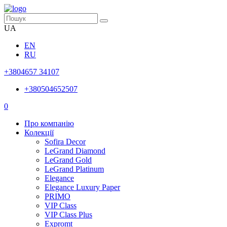
UA
EN
RU
+3804657 34107
+380504652507
0
Про компанію
Колекції
Sofira Decor
LeGrand Diamond
LeGrand Gold
LeGrand Platinum
Elegance
Elegance Luxury Paper
PRIMO
VIP Class
VIP Class Plus
Expromt