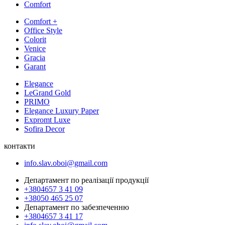
Comfort
Comfort +
Office Style
Colorit
Venice
Gracia
Garant
Elegance
LeGrand Gold
PRIMO
Elegance Luxury Paper
Expromt Luxe
Sofira Decor
контакти
info.slav.oboi@gmail.com
Департамент по реалізації продукції
+3804657 3 41 09
+38050 465 25 07
Департамент по забезпеченню
+3804657 3 41 17