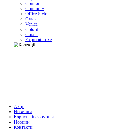
Comfort
Comfort +
Office Style
Gracia
Venice
Colorit
Garant
Expromt Luxe
Акції
Новинки
Корисна інформація
Новини
Контакти