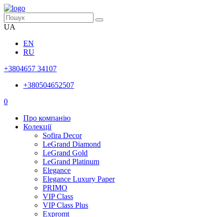
UA
EN
RU
+3804657 34107
+380504652507
0
Про компанію
Колекції
Sofira Decor
LeGrand Diamond
LeGrand Gold
LeGrand Platinum
Elegance
Elegance Luxury Paper
PRIMO
VIP Class
VIP Class Plus
Expromt