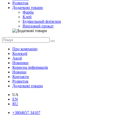
Розвиток
Додаткові товари
Фарба
Клей
Будівельний флізелин
Вініловий прокат
Про компанію
Колекції
Акції
Новинки
Корисна інформація
Новини
Контакти
Розвиток
Додаткові товари
UA
EN
RU
+3804657 34107