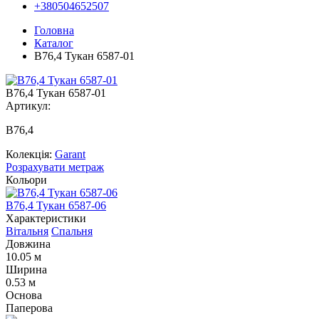
+380504652507
Головна
Каталог
В76,4 Тукан 6587-01
В76,4 Тукан 6587-01
Артикул:
В76,4
Колекція:
Garant
Розрахувати метраж
Кольори
В76,4 Тукан 6587-06
В
Характеристики
Вітальня
Спальня
Довжина
10.05 м
Ширина
0.53 м
Основа
Паперова