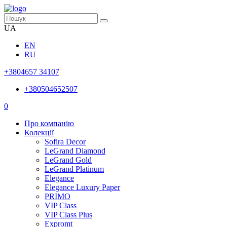
UA
EN
RU
+3804657 34107
+380504652507
0
Про компанію
Колекції
Sofira Decor
LeGrand Diamond
LeGrand Gold
LeGrand Platinum
Elegance
Elegance Luxury Paper
PRIMO
VIP Class
VIP Class Plus
Expromt