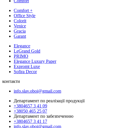
Comfort
Comfort +
Office Style
Colorit
Venice
Gracia
Garant
Elegance
LeGrand Gold
PRIMO
Elegance Luxury Paper
Expromt Luxe
Sofira Decor
контакти
info.slav.oboi@gmail.com
Департамент по реалізації продукції
+3804657 3 41 09
+38050 465 25 07
Департамент по забезпеченню
+3804657 3 41 17
info.slav.oboi@gmail.com