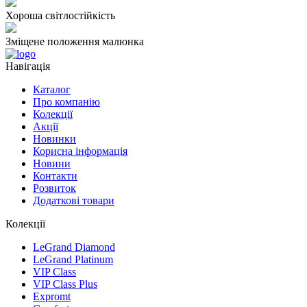
Хороша світлостійкість
Зміщене положення малюнка
Навігація
Каталог
Про компанію
Колекції
Акції
Новинки
Корисна інформація
Новини
Контакти
Розвиток
Додаткові товари
Колекції
LeGrand Diamond
LeGrand Platinum
VIP Class
VIP Class Plus
Expromt