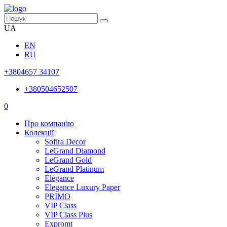
UA
EN
RU
+3804657 34107
+380504652507
0
Про компанію
Колекції
Sofira Decor
LeGrand Diamond
LeGrand Gold
LeGrand Platinum
Elegance
Elegance Luxury Paper
PRIMO
VIP Class
VIP Class Plus
Expromt