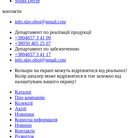
Sofira Decor
контакти
info.slav.oboi@gmail.com
Департамент по реалізації продукції
+3804657 3 41 09
+38050 465 25 07
Департамент по забезпеченню
+3804657 3 41 17
info.slav.oboi@gmail.com
Кольори на екрані можуть відрізнятися від реальних!
Колір шпалер може відрізнятися в тон залежно від
налаштувань вашого екрану!
Каталог
Про компанію
Колекції
Акції
Новинки
Корисна інформація
Новини
Контакти
Розвиток