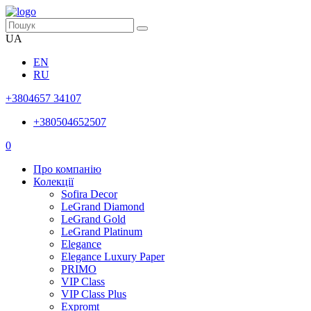
UA
EN
RU
+3804657 34107
+380504652507
0
Про компанію
Колекції
Sofira Decor
LeGrand Diamond
LeGrand Gold
LeGrand Platinum
Elegance
Elegance Luxury Paper
PRIMO
VIP Class
VIP Class Plus
Expromt