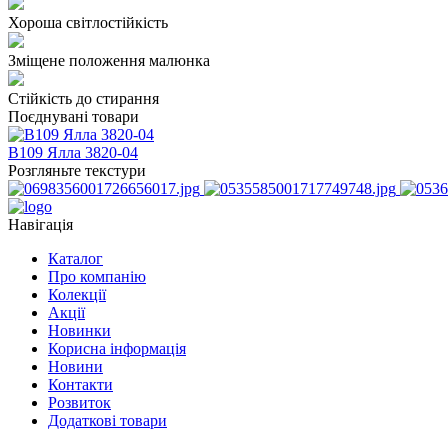
Хороша світлостійкість
Зміщене положення малюнка
Стійкість до стирання
Поєднувані товари
В109 Ялла 3820-04
Розгляньте текстури
Навігація
Каталог
Про компанію
Колекції
Акції
Новинки
Корисна інформація
Новини
Контакти
Розвиток
Додаткові товари