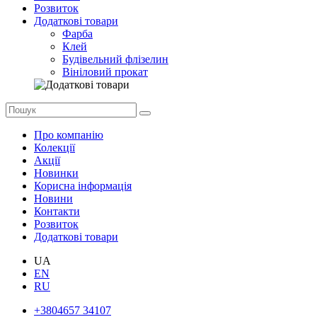
Розвиток
Додаткові товари
Фарба
Клей
Будівельний флізелин
Вініловий прокат
Про компанію
Колекції
Акції
Новинки
Корисна інформація
Новини
Контакти
Розвиток
Додаткові товари
UA
EN
RU
+3804657 34107