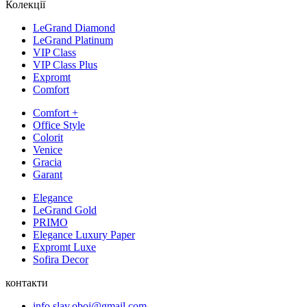
Колекції
LeGrand Diamond
LeGrand Platinum
VIP Class
VIP Class Plus
Expromt
Comfort
Comfort +
Office Style
Colorit
Venice
Gracia
Garant
Elegance
LeGrand Gold
PRIMO
Elegance Luxury Paper
Expromt Luxe
Sofira Decor
контакти
info.slav.oboi@gmail.com