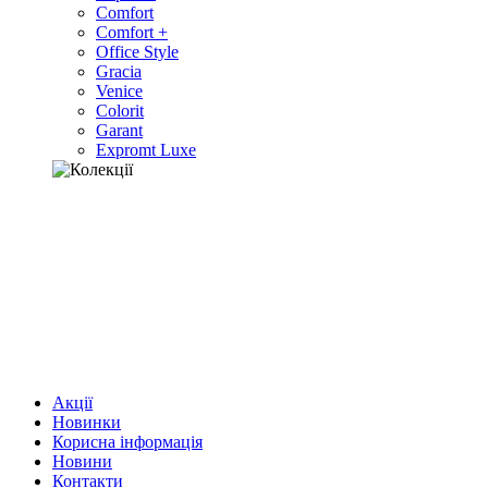
Comfort
Comfort +
Office Style
Gracia
Venice
Colorit
Garant
Expromt Luxe
Акції
Новинки
Корисна інформація
Новини
Контакти