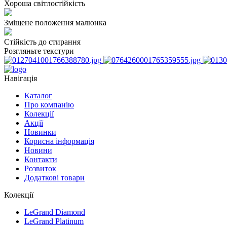
Хороша світлостійкість
Зміщене положення малюнка
Стійкість до стирання
Розгляньте текстури
Навігація
Каталог
Про компанію
Колекції
Акції
Новинки
Корисна інформація
Новини
Контакти
Розвиток
Додаткові товари
Колекції
LeGrand Diamond
LeGrand Platinum