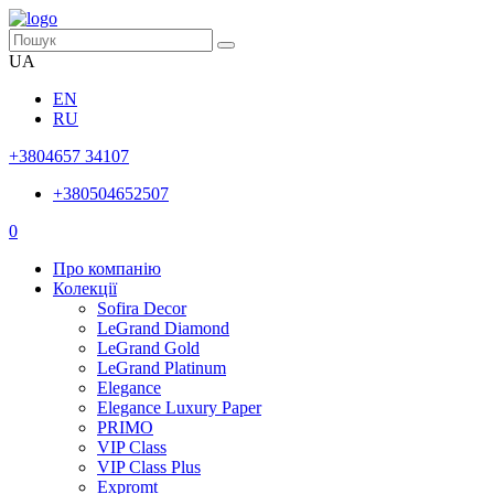
UA
EN
RU
+3804657 34107
+380504652507
0
Про компанію
Колекції
Sofira Decor
LeGrand Diamond
LeGrand Gold
LeGrand Platinum
Elegance
Elegance Luxury Paper
PRIMO
VIP Class
VIP Class Plus
Expromt