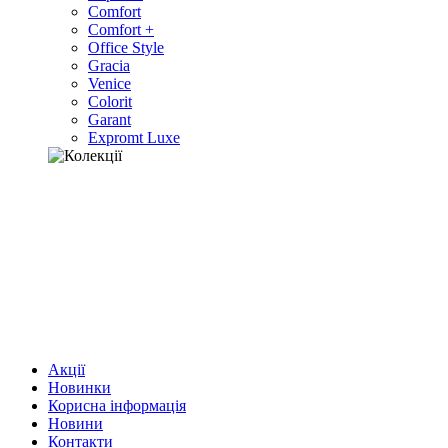
Comfort
Comfort +
Office Style
Gracia
Venice
Colorit
Garant
Expromt Luxe
Акції
Новинки
Корисна інформація
Новини
Контакти