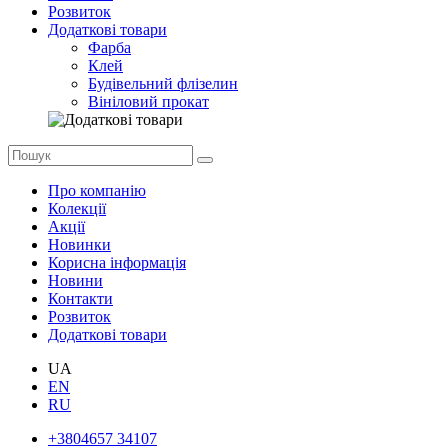
Розвиток
Додаткові товари
Фарба
Клей
Будівельний флізелин
Вініловий прокат
Про компанію
Колекції
Акції
Новинки
Корисна інформація
Новини
Контакти
Розвиток
Додаткові товари
UA
EN
RU
+3804657 34107