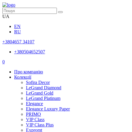
UA
EN
RU
+3804657 34107
+380504652507
0
Про компанію
Колекції
Sofira Decor
LeGrand Diamond
LeGrand Gold
LeGrand Platinum
Elegance
Elegance Luxury Paper
PRIMO
VIP Class
VIP Class Plus
Expromt