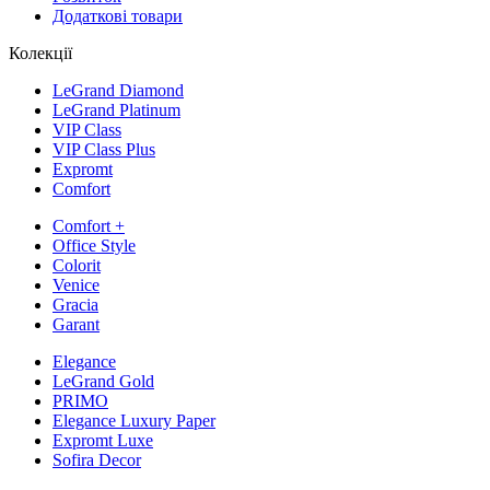
Додаткові товари
Колекції
LeGrand Diamond
LeGrand Platinum
VIP Class
VIP Class Plus
Expromt
Comfort
Comfort +
Office Style
Colorit
Venice
Gracia
Garant
Elegance
LeGrand Gold
PRIMO
Elegance Luxury Paper
Expromt Luxe
Sofira Decor