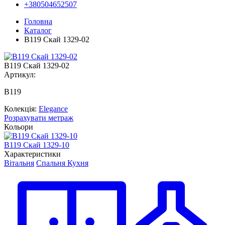
+380504652507
Головна
Каталог
В119 Скай 1329-02
В119 Скай 1329-02
Артикул:
В119
Колекція:
Elegance
Розрахувати метраж
Кольори
В119 Скай 1329-10
В
Характеристики
Вітальня
Спальня
Кухня