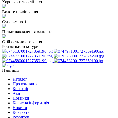
Хороша світлостійкість
Вологе прибирання
Супер-миючі
Пряме накладення малюнка
Стійкість до стирання
Розгляньте текстури
Навігація
Каталог
Про компанію
Колекції
Акції
Новинки
Корисна інформація
Новини
Контакти
Розвиток