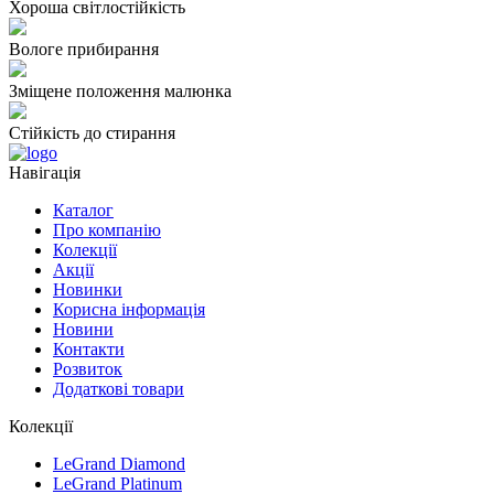
Хороша світлостійкість
Вологе прибирання
Зміщене положення малюнка
Стійкість до стирання
Навігація
Каталог
Про компанію
Колекції
Акції
Новинки
Корисна інформація
Новини
Контакти
Розвиток
Додаткові товари
Колекції
LeGrand Diamond
LeGrand Platinum