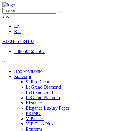
UA
EN
RU
+3804657 34107
+380504652507
0
Про компанію
Колекції
Sofira Decor
LeGrand Diamond
LeGrand Gold
LeGrand Platinum
Elegance
Elegance Luxury Paper
PRIMO
VIP Class
VIP Class Plus
Expromt