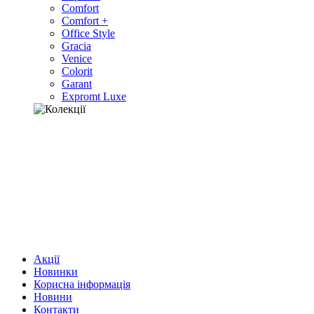
Comfort
Comfort +
Office Style
Gracia
Venice
Colorit
Garant
Expromt Luxe
Акції
Новинки
Корисна інформація
Новини
Контакти