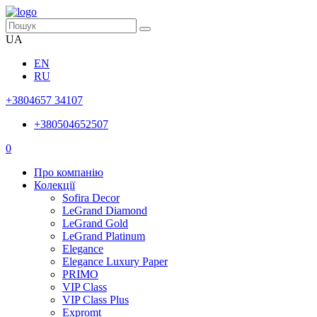
UA
EN
RU
+3804657 34107
+380504652507
0
Про компанію
Колекції
Sofira Decor
LeGrand Diamond
LeGrand Gold
LeGrand Platinum
Elegance
Elegance Luxury Paper
PRIMO
VIP Class
VIP Class Plus
Expromt