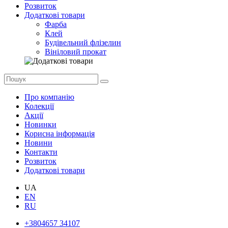
Розвиток
Додаткові товари
Фарба
Клей
Будівельний флізелин
Вініловий прокат
Про компанію
Колекції
Акції
Новинки
Корисна інформація
Новини
Контакти
Розвиток
Додаткові товари
UA
EN
RU
+3804657 34107