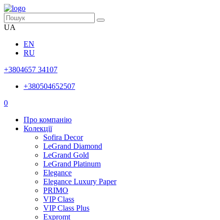
UA
EN
RU
+3804657 34107
+380504652507
0
Про компанію
Колекції
Sofira Decor
LeGrand Diamond
LeGrand Gold
LeGrand Platinum
Elegance
Elegance Luxury Paper
PRIMO
VIP Class
VIP Class Plus
Expromt