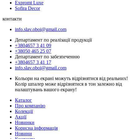
Expromt Luxe
Sofira Decor
контакти
info.slav.oboi@gmail.com
Департамент по реалізації продукції
+3804657 3 41 09
+38050 465 25 07
Департамент по забезпеченню
+3804657 3 41 17
info.slav.oboi@gmail.com
Кольори на екрані можуть відрізнятися від реальних!
Колір шпалер може відрізнятися в тон залежно від
налаштувань вашого екрану!
Каталог
Про компанію
Колекції
Акції
Новинки
Корисна інформація
Новини