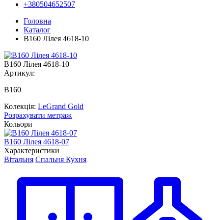
+380504652507
Головна
Каталог
В160 Лілея 4618-10
В160 Лілея 4618-10
Артикул:
В160
Колекція:
LeGrand Gold
Розрахувати метраж
Кольори
В160 Лілея 4618-07
В
Характеристики
Вітальня
Спальня
Кухня