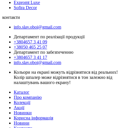
Expromt Luxe
Sofira Decor
контакти
info.slav.oboi@gmail.com
Департамент по реалізації продукції
+3804657 3 41 09
+38050 465 25 07
Департамент по забезпеченню
+3804657 3 41 17
info.slav.oboi@gmail.com
Кольори на екрані можуть відрізнятися від реальних!
Колір шпалер може відрізнятися в тон залежно від
налаштувань вашого екрану!
Каталог
Про компанію
Колекції
Акції
Новинки
Корисна інформація
Новини