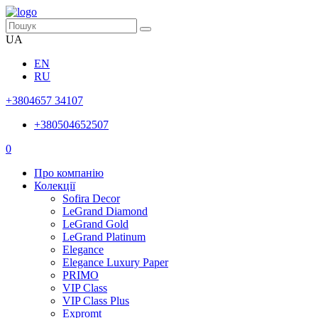
UA
EN
RU
+3804657 34107
+380504652507
0
Про компанію
Колекції
Sofira Decor
LeGrand Diamond
LeGrand Gold
LeGrand Platinum
Elegance
Elegance Luxury Paper
PRIMO
VIP Class
VIP Class Plus
Expromt