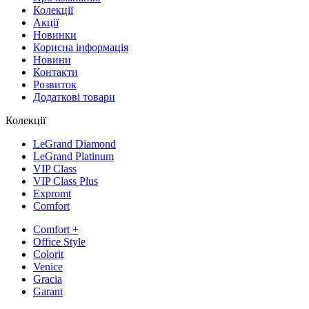
Колекції
Акції
Новинки
Корисна інформація
Новини
Контакти
Розвиток
Додаткові товари
Колекції
LeGrand Diamond
LeGrand Platinum
VIP Class
VIP Class Plus
Expromt
Comfort
Comfort +
Office Style
Colorit
Venice
Gracia
Garant