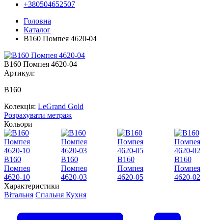
+380504652507
Головна
Каталог
В160 Помпея 4620-04
В160 Помпея 4620-04
Артикул:
В160
Колекція:
LeGrand Gold
Розрахувати метраж
Кольори
В160
В160
В160
В160
Помпея
Помпея
Помпея
Помпея
4620-10
4620-03
4620-05
4620-02
Характеристики
Вітальня
Спальня
Кухня