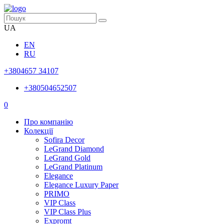
UA
EN
RU
+3804657 34107
+380504652507
0
Про компанію
Колекції
Sofira Decor
LeGrand Diamond
LeGrand Gold
LeGrand Platinum
Elegance
Elegance Luxury Paper
PRIMO
VIP Class
VIP Class Plus
Expromt