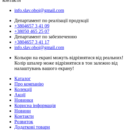
контакти
info.slav.oboi@gmail.com
Департамент по реалізації продукції
+3804657 3 41 09
+38050 465 25 07
Департамент по забезпеченню
+3804657 3 41 17
info.slav.oboi@gmail.com
Кольори на екрані можуть відрізнятися від реальних!
Колір шпалер може відрізнятися в тон залежно від
налаштувань вашого екрану!
Каталог
Про компанію
Колекції
Акції
Новинки
Корисна інформація
Новини
Контакти
Розвиток
Додаткові товари