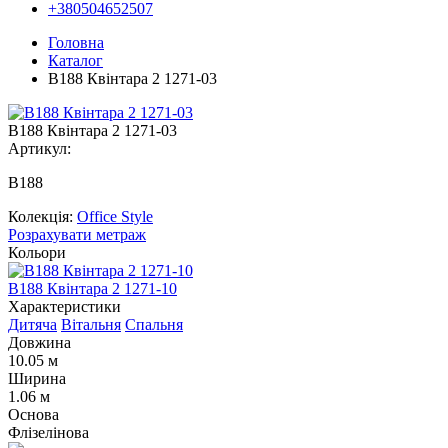
+380504652507
Головна
Каталог
В188 Квінтара 2 1271-03
В188 Квінтара 2 1271-03
Артикул:
В188
Колекція:
Office Style
Розрахувати метраж
Кольори
В188 Квінтара 2 1271-10
В
Характеристики
Дитяча
Вітальня
Спальня
Довжина
10.05 м
Ширина
1.06 м
Основа
Флізелінова