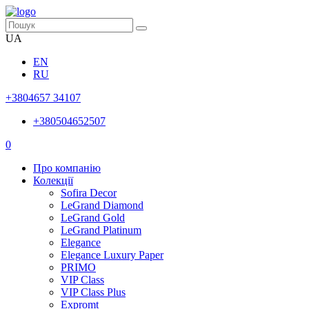
UA
EN
RU
+3804657 34107
+380504652507
0
Про компанію
Колекції
Sofira Decor
LeGrand Diamond
LeGrand Gold
LeGrand Platinum
Elegance
Elegance Luxury Paper
PRIMO
VIP Class
VIP Class Plus
Expromt