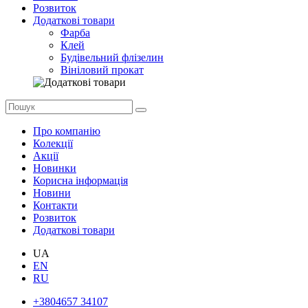
Розвиток
Додаткові товари
Фарба
Клей
Будівельний флізелин
Вініловий прокат
Про компанію
Колекції
Акції
Новинки
Корисна інформація
Новини
Контакти
Розвиток
Додаткові товари
UA
EN
RU
+3804657 34107