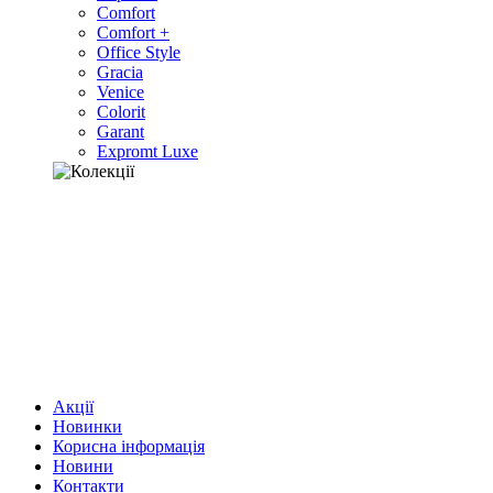
Comfort
Comfort +
Office Style
Gracia
Venice
Colorit
Garant
Expromt Luxe
Акції
Новинки
Корисна інформація
Новини
Контакти