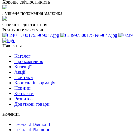
Хороша світлостійкість
Зміщене положення малюнка
Стійкість до стирання
Розгляньте текстури
Навігація
Каталог
Про компанію
Колекції
Акції
Новинки
Корисна інформація
Новини
Контакти
Розвиток
Додаткові товари
Колекції
LeGrand Diamond
LeGrand Platinum