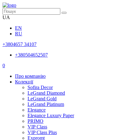
UA
EN
RU
+3804657 34107
+380504652507
0
Про компанію
Колекції
Sofira Decor
LeGrand Diamond
LeGrand Gold
LeGrand Platinum
Elegance
Elegance Luxury Paper
PRIMO
VIP Class
VIP Class Plus
Expromt