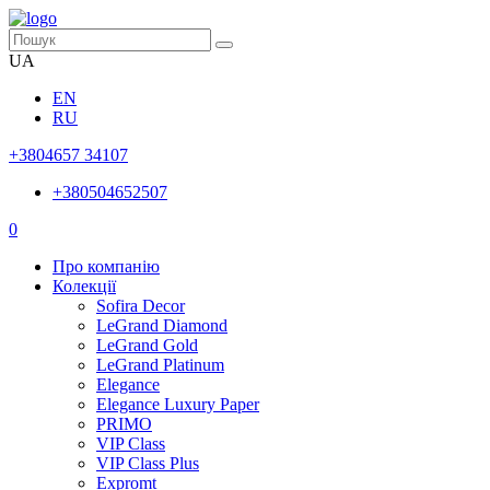
UA
EN
RU
+3804657 34107
+380504652507
0
Про компанію
Колекції
Sofira Decor
LeGrand Diamond
LeGrand Gold
LeGrand Platinum
Elegance
Elegance Luxury Paper
PRIMO
VIP Class
VIP Class Plus
Expromt