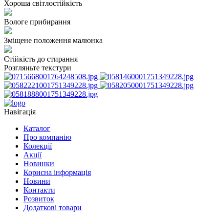
Хороша світлостійкість
Вологе прибирання
Зміщене положення малюнка
Стійкість до стирання
Розгляньте текстури
Навігація
Каталог
Про компанію
Колекції
Акції
Новинки
Корисна інформація
Новини
Контакти
Розвиток
Додаткові товари