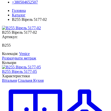
+380504652507
Головна
Каталог
В255 Вірель 5177-02
В255 Вірель 5177-02
Артикул:
В255
Колекція:
Venice
Розрахувати метраж
Кольори
В255 Вірель 5177-05
В
Характеристики
Вітальня
Спальня
Кухня