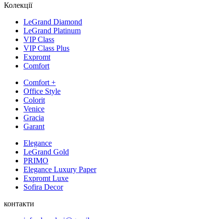
Колекції
LeGrand Diamond
LeGrand Platinum
VIP Class
VIP Class Plus
Expromt
Comfort
Comfort +
Office Style
Colorit
Venice
Gracia
Garant
Elegance
LeGrand Gold
PRIMO
Elegance Luxury Paper
Expromt Luxe
Sofira Decor
контакти