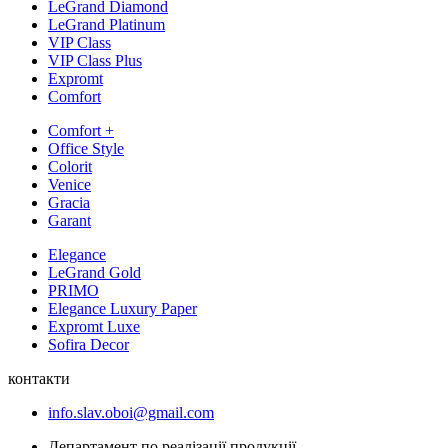
LeGrand Diamond
LeGrand Platinum
VIP Class
VIP Class Plus
Expromt
Comfort
Comfort +
Office Style
Colorit
Venice
Gracia
Garant
Elegance
LeGrand Gold
PRIMO
Elegance Luxury Paper
Expromt Luxe
Sofira Decor
контакти
info.slav.oboi@gmail.com
Департамент по реалізації продукції