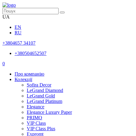
UA
EN
RU
+3804657 34107
+380504652507
0
Про компанію
Колекції
Sofira Decor
LeGrand Diamond
LeGrand Gold
LeGrand Platinum
Elegance
Elegance Luxury Paper
PRIMO
VIP Class
VIP Class Plus
Expromt