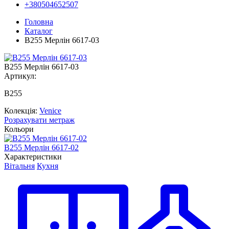
+380504652507
Головна
Каталог
В255 Мерлін 6617-03
В255 Мерлін 6617-03
Артикул:
В255
Колекція:
Venice
Розрахувати метраж
Кольори
В255 Мерлін 6617-02
В
Характеристики
Вітальня
Кухня