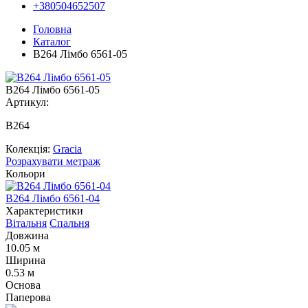
+380504652507
Головна
Каталог
В264 Лімбо 6561-05
В264 Лімбо 6561-05
Артикул:
В264
Колекція:
Gracia
Розрахувати метраж
Кольори
В264 Лімбо 6561-04
В
Характеристики
Вітальня
Спальня
Довжина
10.05 м
Ширина
0.53 м
Основа
Паперова