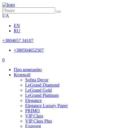
UA
EN
RU
+3804657 34107
+380504652507
0
Про компанію
Колекції
Sofira Decor
LeGrand Diamond
LeGrand Gold
LeGrand Platinum
Elegance
Elegance Luxury Paper
PRIMO
VIP Class
VIP Class Plus
Expromt