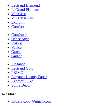
LeGrand Diamond
LeGrand Platinum
VIP Class
VIP Class Plus
Expromt
Comfort
Comfort +
Office Style
Colorit
Venice
Gracia
Garant
Elegance
LeGrand Gold
PRIMO
Elegance Luxury Paper
Expromt Luxe
Sofira Decor
контакти
info.slav.oboi@gmail.com