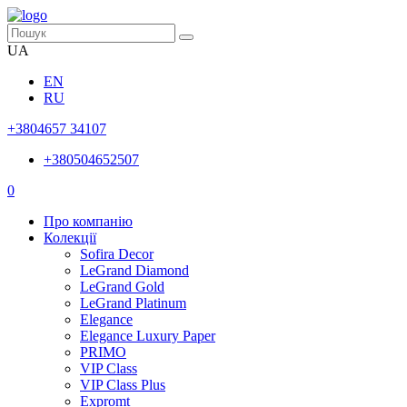
UA
EN
RU
+3804657 34107
+380504652507
0
Про компанію
Колекції
Sofira Decor
LeGrand Diamond
LeGrand Gold
LeGrand Platinum
Elegance
Elegance Luxury Paper
PRIMO
VIP Class
VIP Class Plus
Expromt