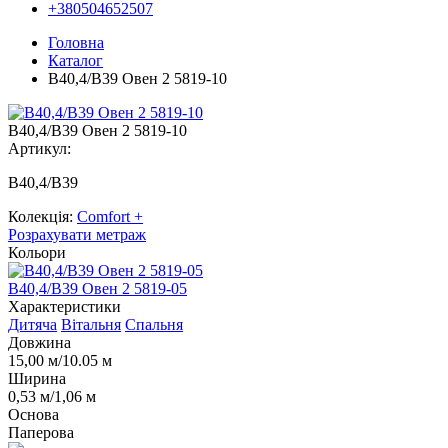
+380504652507
Головна
Каталог
B40,4/В39 Овен 2 5819-10
B40,4/В39 Овен 2 5819-10
Артикул:
B40,4/В39
Колекція:
Comfort +
Розрахувати метраж
Кольори
B40,4/В39 Овен 2 5819-05
B
Характеристики
Дитяча
Вітальня
Спальня
Довжина
15,00 м/10.05 м
Ширина
0,53 м/1,06 м
Основа
Паперова