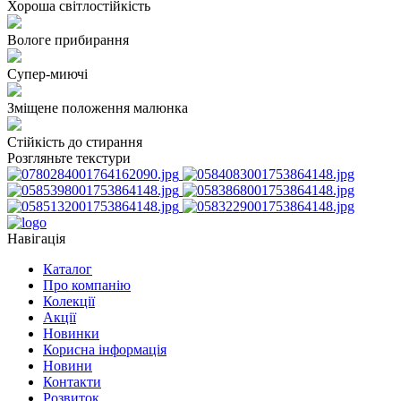
Хороша світлостійкість
Вологе прибирання
Супер-миючі
Зміщене положення малюнка
Стійкість до стирання
Розгляньте текстури
Навігація
Каталог
Про компанію
Колекції
Акції
Новинки
Корисна інформація
Новини
Контакти
Розвиток