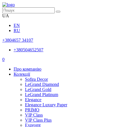
UA
EN
RU
+3804657 34107
+380504652507
0
Про компанію
Колекції
Sofira Decor
LeGrand Diamond
LeGrand Gold
LeGrand Platinum
Elegance
Elegance Luxury Paper
PRIMO
VIP Class
VIP Class Plus
Expromt