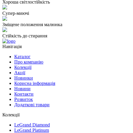
Хороша світлостійкість
Супер-миючі
Зміщене положення малюнка
Стійкість до стирання
Навігація
Каталог
Про компанію
Колекції
Акції
Новинки
Корисна інформація
Новини
Контакти
Розвиток
Додаткові товари
Колекції
LeGrand Diamond
LeGrand Platinum