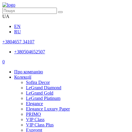
UA
EN
RU
+3804657 34107
+380504652507
0
Про компанію
Колекції
Sofira Decor
LeGrand Diamond
LeGrand Gold
LeGrand Platinum
Elegance
Elegance Luxury Paper
PRIMO
VIP Class
VIP Class Plus
Expromt