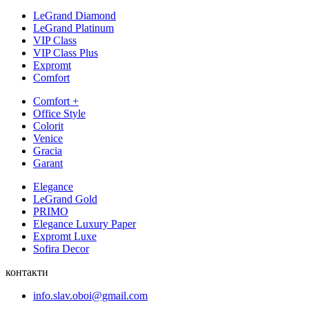
LeGrand Diamond
LeGrand Platinum
VIP Class
VIP Class Plus
Expromt
Comfort
Comfort +
Office Style
Colorit
Venice
Gracia
Garant
Elegance
LeGrand Gold
PRIMO
Elegance Luxury Paper
Expromt Luxe
Sofira Decor
контакти
info.slav.oboi@gmail.com