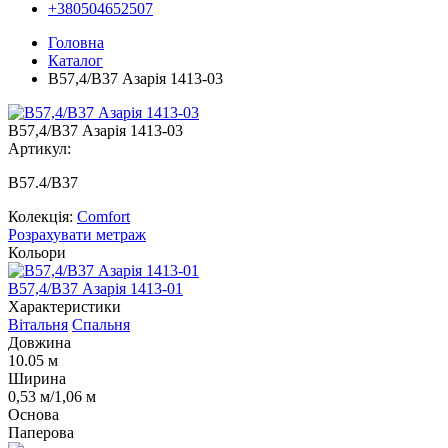
+380504652507
Головна
Каталог
В57,4/B37 Азарія 1413-03
В57,4/B37 Азарія 1413-03
Артикул:
B57.4/B37
Колекція:
Comfort
Розрахувати метраж
Кольори
В57,4/B37 Азарія 1413-01
В
Характеристики
Вітальня
Спальня
Довжина
10.05 м
Ширина
0,53 м/1,06 м
Основа
Паперова