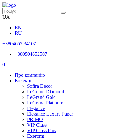
UA
EN
RU
+3804657 34107
+380504652507
0
Про компанію
Колекції
Sofira Decor
LeGrand Diamond
LeGrand Gold
LeGrand Platinum
Elegance
Elegance Luxury Paper
PRIMO
VIP Class
VIP Class Plus
Expromt