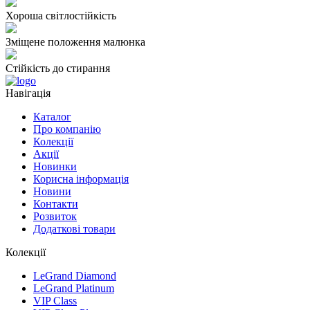
Хороша світлостійкість
Зміщене положення малюнка
Стійкість до стирання
Навігація
Каталог
Про компанію
Колекції
Акції
Новинки
Корисна інформація
Новини
Контакти
Розвиток
Додаткові товари
Колекції
LeGrand Diamond
LeGrand Platinum
VIP Class