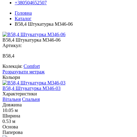
+380504652507
Головна
Каталог
В58,4 Штукатурка М346-06
В58,4 Штукатурка М346-06
Артикул:
В58,4
Колекція:
Comfort
Розрахувати метраж
Кольори
В58,4 Штукатурка М346-03
В
Характеристики
Вітальня
Спальня
Довжина
10.05 м
Ширина
0.53 м
Основа
Паперова