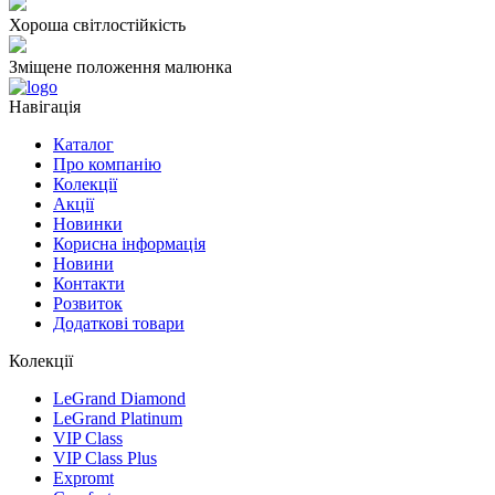
Хороша світлостійкість
Зміщене положення малюнка
Навігація
Каталог
Про компанію
Колекції
Акції
Новинки
Корисна інформація
Новини
Контакти
Розвиток
Додаткові товари
Колекції
LeGrand Diamond
LeGrand Platinum
VIP Class
VIP Class Plus
Expromt