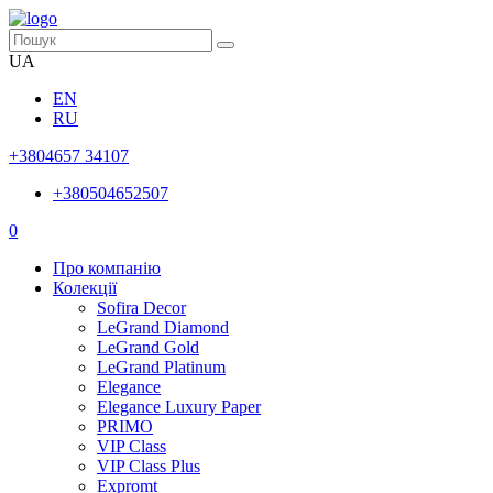
UA
EN
RU
+3804657 34107
+380504652507
0
Про компанію
Колекції
Sofira Decor
LeGrand Diamond
LeGrand Gold
LeGrand Platinum
Elegance
Elegance Luxury Paper
PRIMO
VIP Class
VIP Class Plus
Expromt