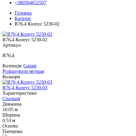
+380504652507
Головна
Каталог
В76,4 Колеус 5230-02
В76,4 Колеус 5230-02
Артикул:
В76,4
Колекція:
Garant
Розрахувати метраж
Кольори
В76,4 Колеус 5230-03
В
Характеристики
Спальня
Довжина
10.05 м
Ширина
0.53 м
Основа
Паперова