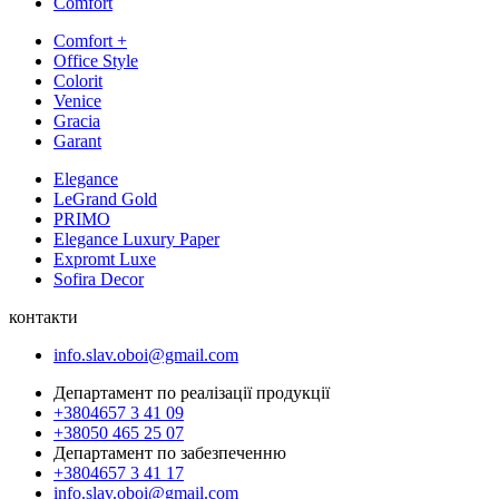
Comfort
Comfort +
Office Style
Colorit
Venice
Gracia
Garant
Elegance
LeGrand Gold
PRIMO
Elegance Luxury Paper
Expromt Luxe
Sofira Decor
контакти
info.slav.oboi@gmail.com
Департамент по реалізації продукції
+3804657 3 41 09
+38050 465 25 07
Департамент по забезпеченню
+3804657 3 41 17
info.slav.oboi@gmail.com