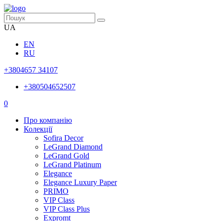
UA
EN
RU
+3804657 34107
+380504652507
0
Про компанію
Колекції
Sofira Decor
LeGrand Diamond
LeGrand Gold
LeGrand Platinum
Elegance
Elegance Luxury Paper
PRIMO
VIP Class
VIP Class Plus
Expromt