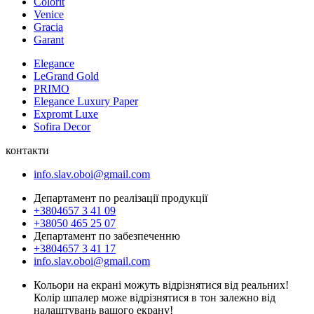
Colorit
Venice
Gracia
Garant
Elegance
LeGrand Gold
PRIMO
Elegance Luxury Paper
Expromt Luxe
Sofira Decor
контакти
info.slav.oboi@gmail.com
Департамент по реалізації продукції
+3804657 3 41 09
+38050 465 25 07
Департамент по забезпеченню
+3804657 3 41 17
info.slav.oboi@gmail.com
Кольори на екрані можуть відрізнятися від реальних!
Колір шпалер може відрізнятися в тон залежно від
налаштувань вашого екрану!