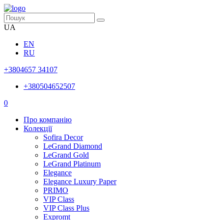
UA
EN
RU
+3804657 34107
+380504652507
0
Про компанію
Колекції
Sofira Decor
LeGrand Diamond
LeGrand Gold
LeGrand Platinum
Elegance
Elegance Luxury Paper
PRIMO
VIP Class
VIP Class Plus
Expromt