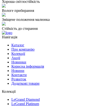
Хороша світлостійкість
Вологе прибирання
Зміщене положення малюнка
Стійкість до стирання
Навігація
Каталог
Про компанію
Колекції
Акції
Новинки
Корисна інформація
Новини
Контакти
Розвиток
Додаткові товари
Колекції
LeGrand Diamond
LeGrand Platinum