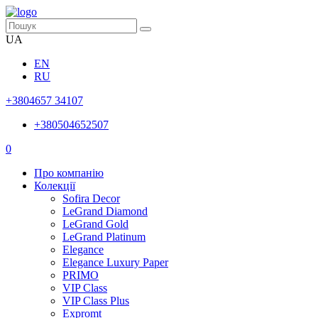
UA
EN
RU
+3804657 34107
+380504652507
0
Про компанію
Колекції
Sofira Decor
LeGrand Diamond
LeGrand Gold
LeGrand Platinum
Elegance
Elegance Luxury Paper
PRIMO
VIP Class
VIP Class Plus
Expromt