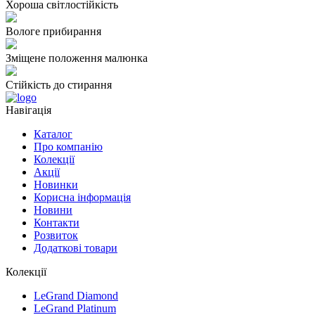
Хороша світлостійкість
Вологе прибирання
Зміщене положення малюнка
Стійкість до стирання
Навігація
Каталог
Про компанію
Колекції
Акції
Новинки
Корисна інформація
Новини
Контакти
Розвиток
Додаткові товари
Колекції
LeGrand Diamond
LeGrand Platinum