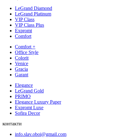
LeGrand Diamond
LeGrand Platinum
VIP Class
VIP Class Plus
Expromt
Comfort
Comfort +
Office Style
Colorit
Venice
Gracia
Garant
Elegance
LeGrand Gold
PRIMO
Elegance Luxury Paper
Expromt Luxe
Sofira Decor
контакти
info.slav.oboi@gmail.com