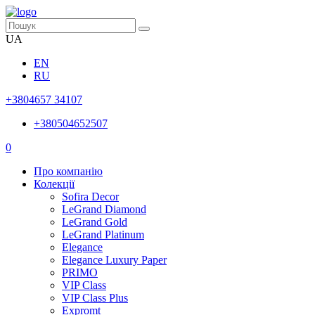
UA
EN
RU
+3804657 34107
+380504652507
0
Про компанію
Колекції
Sofira Decor
LeGrand Diamond
LeGrand Gold
LeGrand Platinum
Elegance
Elegance Luxury Paper
PRIMO
VIP Class
VIP Class Plus
Expromt