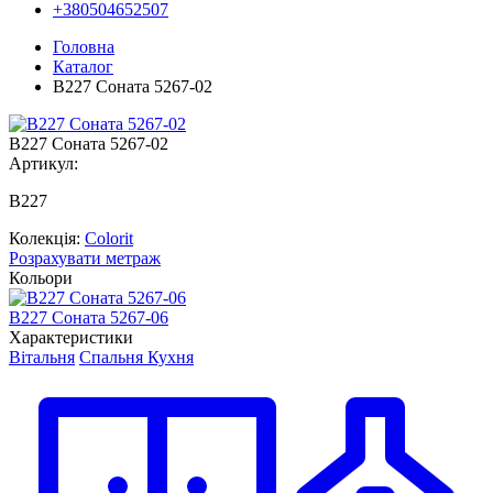
+380504652507
Головна
Каталог
В227 Соната 5267-02
В227 Соната 5267-02
Артикул:
В227
Колекція:
Colorit
Розрахувати метраж
Кольори
В227 Соната 5267-06
В
Характеристики
Вітальня
Спальня
Кухня