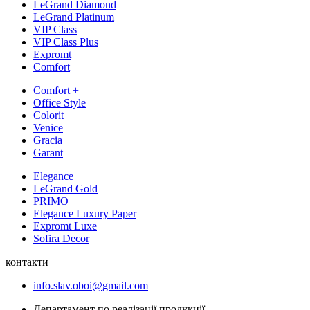
LeGrand Diamond
LeGrand Platinum
VIP Class
VIP Class Plus
Expromt
Comfort
Comfort +
Office Style
Colorit
Venice
Gracia
Garant
Elegance
LeGrand Gold
PRIMO
Elegance Luxury Paper
Expromt Luxe
Sofira Decor
контакти
info.slav.oboi@gmail.com
Департамент по реалізації продукції