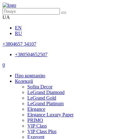
UA
EN
RU
+3804657 34107
+380504652507
0
Про компанію
Колекції
Sofira Decor
LeGrand Diamond
LeGrand Gold
LeGrand Platinum
Elegance
Elegance Luxury Paper
PRIMO
VIP Class
VIP Class Plus
Expromt