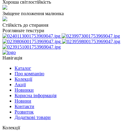
Хороша світлостійкість
Зміщене положення малюнка
Стійкість до стирання
Розгляньте текстури
Навігація
Каталог
Про компанію
Колекції
Акції
Новинки
Корисна інформація
Новини
Контакти
Розвиток
Додаткові товари
Колекції