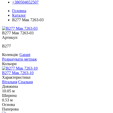
+380504652507
Головна
Каталог
В277 Мак 7263-03
В277 Мак 7263-03
Артикул:
В277
Колекція:
Garant
Розрахувати метраж
Кольори
В277 Мак 7263-10
В
Характеристики
Вітальня
Спальня
Довжина
10.05 м
Ширина
0.53 м
Основа
Паперова