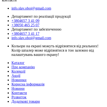
контакти
info.slav.oboi@gmail.com
Департамент по реалізації продукції
+3804657 3 41 09
+38050 465 25 07
Департамент по забезпеченню
+3804657 3 41 17
info.slav.oboi@gmail.com
Кольори на екрані можуть відрізнятися від реальних!
Колір шпалер може відрізнятися в тон залежно від
налаштувань вашого екрану!
Каталог
Про компанію
Колекції
Акції
Новинки
Корисна інформація
Новини
Контакти
Розвиток
Додаткові товари