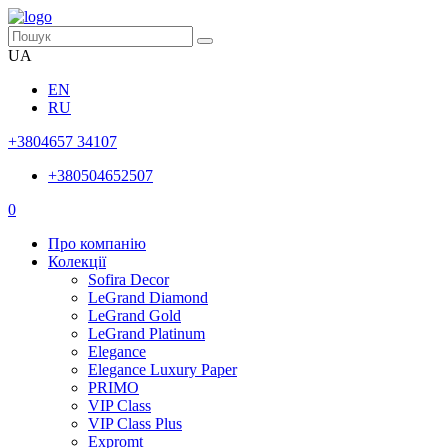
UA
EN
RU
+3804657 34107
+380504652507
0
Про компанію
Колекції
Sofira Decor
LeGrand Diamond
LeGrand Gold
LeGrand Platinum
Elegance
Elegance Luxury Paper
PRIMO
VIP Class
VIP Class Plus
Expromt