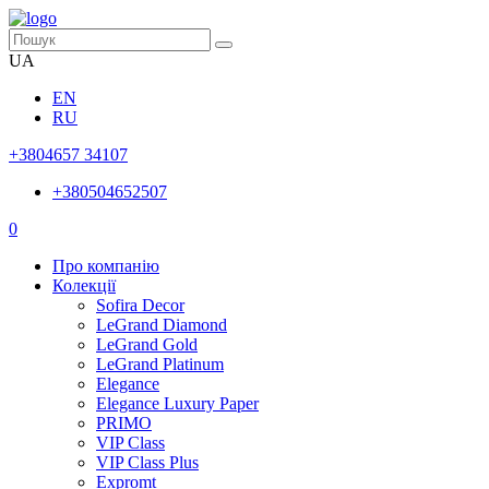
UA
EN
RU
+3804657 34107
+380504652507
0
Про компанію
Колекції
Sofira Decor
LeGrand Diamond
LeGrand Gold
LeGrand Platinum
Elegance
Elegance Luxury Paper
PRIMO
VIP Class
VIP Class Plus
Expromt