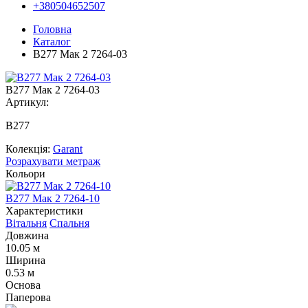
+380504652507
Головна
Каталог
В277 Мак 2 7264-03
В277 Мак 2 7264-03
Артикул:
В277
Колекція:
Garant
Розрахувати метраж
Кольори
В277 Мак 2 7264-10
В
Характеристики
Вітальня
Спальня
Довжина
10.05 м
Ширина
0.53 м
Основа
Паперова