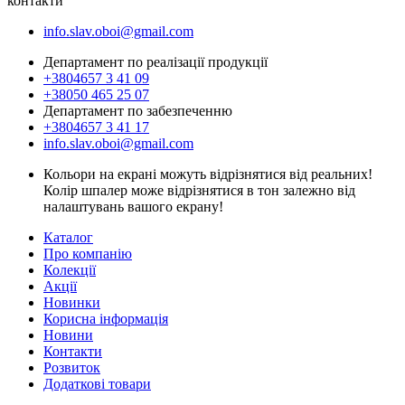
контакти
info.slav.oboi@gmail.com
Департамент по реалізації продукції
+3804657 3 41 09
+38050 465 25 07
Департамент по забезпеченню
+3804657 3 41 17
info.slav.oboi@gmail.com
Кольори на екрані можуть відрізнятися від реальних!
Колір шпалер може відрізнятися в тон залежно від
налаштувань вашого екрану!
Каталог
Про компанію
Колекції
Акції
Новинки
Корисна інформація
Новини
Контакти
Розвиток
Додаткові товари