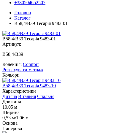
+380504652507
Головна
Каталог
В58,4/В39 Тесарія 9483-01
В58,4/В39 Тесарія 9483-01
Артикул:
B58,4/В39
Колекція:
Comfort
Розрахувати метраж
Кольори
В58,4/В39 Тесарія 9483-10
В
Характеристики
Дитяча
Вітальня
Спальня
Довжина
10.05 м
Ширина
0,53 м/1,06 м
Основа
Паперова