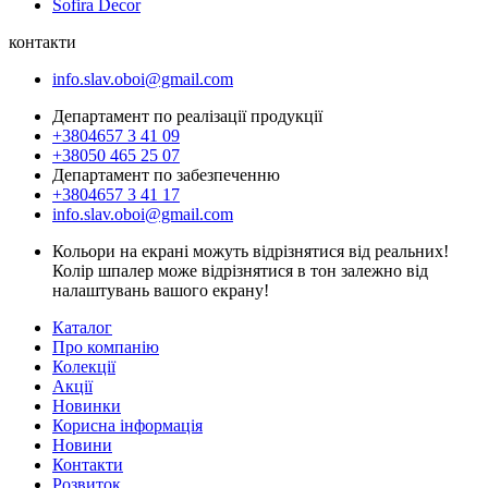
Sofira Decor
контакти
info.slav.oboi@gmail.com
Департамент по реалізації продукції
+3804657 3 41 09
+38050 465 25 07
Департамент по забезпеченню
+3804657 3 41 17
info.slav.oboi@gmail.com
Кольори на екрані можуть відрізнятися від реальних!
Колір шпалер може відрізнятися в тон залежно від
налаштувань вашого екрану!
Каталог
Про компанію
Колекції
Акції
Новинки
Корисна інформація
Новини
Контакти
Розвиток