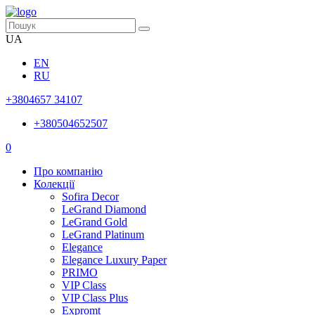
UA
EN
RU
+3804657 34107
+380504652507
0
Про компанію
Колекції
Sofira Decor
LeGrand Diamond
LeGrand Gold
LeGrand Platinum
Elegance
Elegance Luxury Paper
PRIMO
VIP Class
VIP Class Plus
Expromt