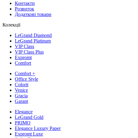
Контакти
Розвиток
Додаткові товари
Колекції
LeGrand Diamond
LeGrand Platinum
VIP Class
VIP Class Plus
Expromt
Comfort
Comfort +
Office Style
Colorit
Venice
Gracia
Garant
Elegance
LeGrand Gold
PRIMO
Elegance Luxury Paper
Expromt Luxe